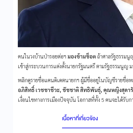
คนในวงบ้านป่ารอยต่อฯ
มองข้ามช็อต
ถ้าศาลรัฐธรรมนูญว
เข้าสู่กระบวนการแต่งตั้งนายกรัฐมนตรี ตามรัฐธรรมนูญ 
พลิกดูรายชื่อแคนดิเดตนายกฯ ผู้มีชื่ออยู่ในบัญชีรายชื่อ
อภิสิทธิ์ เวชชาชีวะ, ชัชชาติ สิทธิพันธุ์, คุณหญิงสุดาร
เงื่อนไขทางการเมืองปัจจุบัน โอกาสที่ทั้ง 5 คนจะได้ร
เนื้อหาที่เกี่ยวข้อง