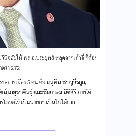
ินิจฉัยให้ พล.อ.ประยุทธ์ หลุดจากเก้าอี้ ก็ต้อง
มาตรา 272
พรรคการเมือง 5 คน คือ
อนุทิน ชาญวีรกูล,
ัตน์ เกยุราพันธุ์ และชัยเกษม นิติสิริ
ภายใต้
ับการโหวตให้เป็นนายกฯ เป็นไปได้ยาก