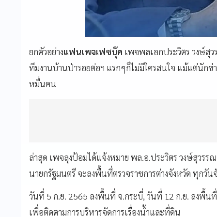
ยกตัวอย่าง
แฟนเพจเฟซบุ๊ค
เพจพลเอกประวิตร วงษ์สุว
ทีมงานบ้านป่ารอยต่อฯ แรกๆก็ไม่มีใครสนใจ แม้แต่นักข่า
หมื่นคน
ล่าสุด เพจลุงป้อมได้แจ้งหมาย พล.อ.ประวิตร วงษ์สุว
นายกรัฐมนตรี จะลงพื้นที่ตรวจราชการต่างจังหวัด ทุกวัน
วันที่ 5 ก.ย. 2565 ลงพื้นที่ จ.กระบี่, วันที่ 12 ก.ย. ลงพื้น
เพื่อติดตามการบริหารจัดการเรื่องน้ำและที่ดิน