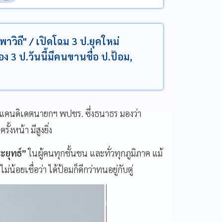
าวิถี" / เปิดโฉม 3 ป.ยุคใหม่
อง 3 ป.วันนี้มีคนขานชื่อ ป.ป้อม,
็นแคนดิเดตนายกฯ พปชร. ซึ่งธนาธร มองว่า
ั้งหน้า มีสูงยิ่ง
ระยุทธ์”
ในผู้คนทุกชั้นชน และทั่วทุกภูมิภาค แม้
อยเชื่อว่า ได้ป้อมก็ดีกว่าทนอยู่กับตู่