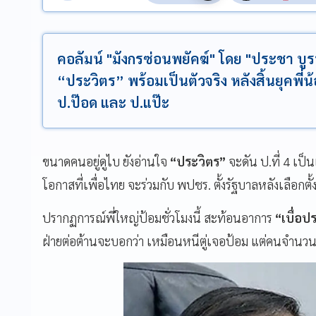
คอลัมน์ "มังกรซ่อนพยัคฆ์" โดย "ประชา บูรพ
“ประวิตร” พร้อมเป็นตัวจริง หลังสิ้นยุคพี่น้
ป.ป๊อด และ ป.แป๊ะ
ขนาดคนอยู่ดูไบ ยังอ่านใจ
“ประวิตร”
จะดัน ป.ที่ 4 เป
โอกาสที่เพื่อไทย จะร่วมกับ พปชร. ตั้งรัฐบาลหลังเลือกตั้งคร
ปรากฏการณ์พี่ใหญ่ป้อมชั่วโมงนี้ สะท้อนอาการ
“เบื่อป
ฝ่ายต่อต้านจะบอกว่า เหมือนหนีตู่เจอป้อม แต่คนจำนวนไม่น้