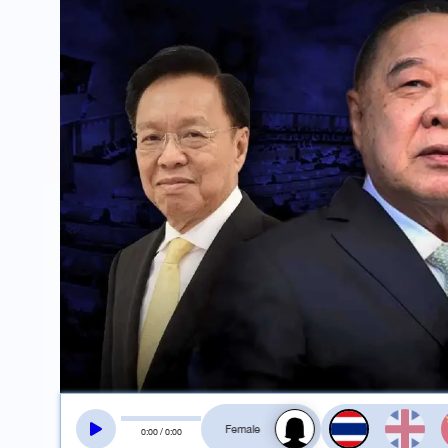
สลับเสียงอ่าน
0
:
00
/
0
:
00