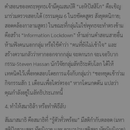
คำสอนของพระพุทธเจ้ามีคุณสมบัติ “เอหิปัสสิโก” คือเชิญ
มาร่วมตรวจสอบได้ (ธรรมคุณ 6 ในธชัคคสูตร สังยุตตนิกาย;
สอดคล้องกาลามสูตร) ในขณะที่กลุ่มไม่ใช่พุทธจะทำตรงข้าม
คือสร้าง “Information Lockdown” ห้ามอ่านคำสอนสายอื่น
ห้ามฟังคนนอกกลุ่ม หรือใช้คำว่า “คนที่ยังไม่เข้าใจ” และ
สร้างความกลัวว่าหากออกจากกลุ่ม จะตกนรก จะเจอวิบาก
กรรม-Steven Hassan นักวิจัยกลุ่มลัทธิระดับโลก ได้ให้
เทคนิคไว้เพื่อทดสอบโดยการแจ้งกับกลุ่มว่า “ขอหยุดเข้าร่วม
กิจกรรมสัก 1 เดือนเพื่อไตร่ตรอง” หากโดนกดดัน แปลว่า
คุณกำลังอยู่ในลัทธิประเภทนี้
4. ทำให้สมาธิล้า หรือทำพิธีลับ
สัมมาสมาธิ คือสมาธิที่ “รู้ตัวทั่วพร้อม” มีสติกำกับตลอด (มหา
สติปัฏฐานสูตร ทีฆนิกาย และ อานาปานสติสูตร มัชฌิมนิกาย)