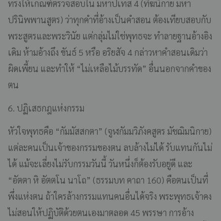
ทรงให้เกณฑ์ตรวจสอบใน มหาปเทส 4 (ทีฆนิกาย มหา
ปรินิพพานสูตร) ว่าทุกคำที่อ้างเป็นคำสอน ต้องเทียบสอบกับ
พระสูตรและพระวินัย แต่กลุ่มไม่ใช่พุทธจะ ทำลายฐานอ้างอิง
เดิม ห้ามอ้างถึง ขันธ์ 5 หรือ อริยสัจ 4 กล่าวหาคำสอนเดิมว่า
ผิดเพี้ยน และทำให้ “ไม่เหลือไม้บรรทัด” อื่นนอกจากคำของ
ตน
6. ปฏิเสธกฎแห่งกรรม
หัวใจพุทธคือ “กัมมัสสกตา” (จูฬกัมมวิภังคสูตร มัชฌิมนิกาย)
แต่ละคนเป็นเจ้าของกรรมของตน ลบล้างไม่ได้ รับแทนกันไม่
ได้ แม้จะเลี่ยงไม่รับกรรมวันนี้ วันหนึ่งก็ต้องรับอยู่ดี และ
“อัตตา หิ อัตตโน นาโถ” (ธรรมบท คาถา 160) คือตนเป็นที่
พึ่งแห่งตน ถ้าใครล้างกรรมแทนคนอื่นได้จริง พระพุทธเจ้าคง
ไม่สอนให้ปฏิบัติด้วยตนเองมาตลอด 45 พรรษา การอ้าง