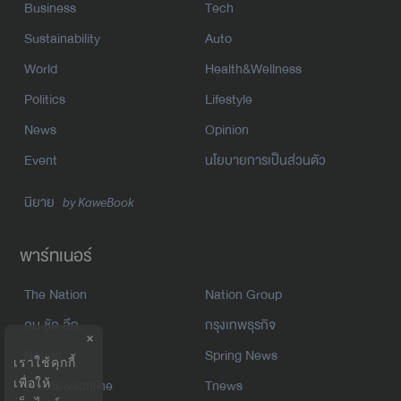
Business
Tech
Sustainability
Auto
World
Health&Wellness
Politics
Lifestyle
News
Opinion
Event
นโยบายการเป็นส่วนตัว
นิยาย
by KaweBook
พาร์ทเนอร์
The Nation
Nation Group
คม ชัด ลึก
กรุงเทพธุรกิจ
×
Nation
Spring News
เราใช้คุกกี้
เพื่อให้
Thainewsonline
Tnews