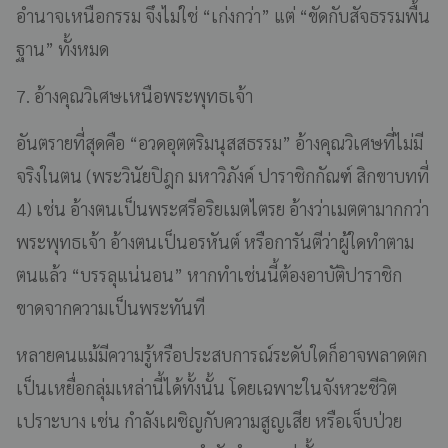
อำนาจเหนือกรรม จึงไม่ใช่ “เก่งกว่า” แต่ “ขัดกับสัจธรรมพื้น
ฐาน” ทั้งหมด
7. อ้างคุณวิเศษเหนือพระพุทธเจ้า
อันตรายที่สุดคือ “อวดอุตตริมนุสสธรรม” อ้างคุณวิเศษที่ไม่มี
จริงในตน (พระวินัยปิฎก มหาวิภังค์ ปาราชิกกัณฑ์ สิกขาบทที่
4) เช่น อ้างตนเป็นพระศรีอริยเมตไตรย อ้างว่าเมตตามากกว่า
พระพุทธเจ้า อ้างตนเป็นอรหันต์ หรือการันตีว่าผู้ใดทำตาม
ตนแล้ว “บรรลุแน่นอน” หากทำเช่นนี้ต้องอาบัติปาราชิก
ขาดจากความเป็นพระทันที
หลายคนแม้มีความรู้หรือประสบการณ์ระดับใดก็อาจพลาดตก
เป็นเหยื่อกลุ่มเหล่านี้ได้ทั้งนั้น โดยเฉพาะในจังหวะชีวิต
เปราะบาง เช่น กำลังเผชิญกับความสูญเสีย หรือเจ็บป่วย