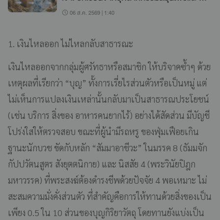
เกษตรในญี่ปุ่น
06 ส.ค. 2569 | 1:40
1. เงินไหลออก ไม่ไหลกลับสาธารณะ
เงินไหลออกจากกลุ่มผู้ศรัทธาหรือสมาชิก ให้บริจาคซ้ำๆ ด้วย
เหตุผลที่เรียกว่า “บุญ” ทั้งการเรี่ยไรส่วนตัวหรือเป็นหมู่ แต่
ไม่เห็นการแปลงเงินเหล่านั้นกลับมาเป็นสาธารณประโยชน์
(เช่น บริการ สิ่งของ อาหารคนยากไร้) อย่างได้สัดส่วน มีบัญชี
โปร่งใสให้ตรวจสอบ ขณะที่ผู้นำมีรถหรู ของฟุ่มเฟือยเกิน
ฐานะนักบวช ขัดกับหลัก “สัมมาอาชีวะ” ในมรรค 8 (ธัมมจัก
กัปปวัตนสูตร สังยุตตนิกาย) และ นิสสัย 4 (พระวินัยปิฎก
มหาวรรค) ที่พระสงฆ์ต้องดำรงชีพด้วยปัจจัย 4 พอเหมาะ ไม่
สะสมความมั่งคั่งส่วนตัว ที่สำคัญคือการให้ทานด้วยสิ่งของเป็น
เพียง 0.5 ใน 10 ส่วนของบุญกิริยาวัตถุ โดยทานยังแบ่งเป็น