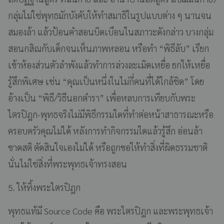
กลุ่มไม่ใช่พุทธมักบังคับให้ทำสมาธิในรูปแบบต่าง ๆ นานจน
สมองล้า แล้วป้อนคำสอนบิดเบือนในสภาวะดังกล่าว บางกลุ่ม
สอนกสิณกับเด็กจนเห็นภาพหลอน หรือทำ “พิธีลับ” เรียก
เข้าห้องส่วนตัวลำพังแล้วทำการล่วงละเมิดเหยื่อ ยกให้เหยื่อ
รู้สึกพิเศษ เช่น “คุณเป็นหนึ่งในไม่กี่คนที่ได้ใกล้ชิด” โดย
อ้างเป็น “พิธี/วิธีนอกตำรา” เพื่อหลบการเทียบกับพระ
ไตรปิฎก-พุทธจริงไม่มีพิธีกรรมใดที่ทำต่อหน้าสาธารณะหรือ
ครอบครัวคุณไม่ได้ หลังการทำกิจกรรมใดแล้วรู้สึก อ่อนล้า
ขาดสติ ตัดสินใจเองไม่ได้ หรือถูกขอให้ทำสิ่งที่ผิดธรรมชาติ
นั่นไม่ใช่สิ่งที่พระพุทธเจ้าทรงสอน
5. ให้ทิ้งพระไตรปิฎก
พุทธแท้มี Source Code คือ พระไตรปิฎก และพระพุทธเจ้า