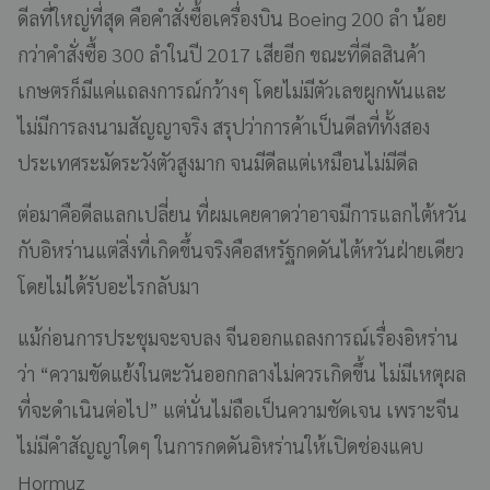
ดีลที่ใหญ่ที่สุด คือคำสั่งซื้อเครื่องบิน Boeing 200 ลำ น้อย
กว่าคำสั่งซื้อ 300 ลำในปี 2017 เสียอีก ขณะที่ดีลสินค้า
เกษตรก็มีแค่แถลงการณ์กว้างๆ โดยไม่มีตัวเลขผูกพันและ
ไม่มีการลงนามสัญญาจริง สรุปว่าการค้าเป็นดีลที่ทั้งสอง
ประเทศระมัดระวังตัวสูงมาก จนมีดีลแต่เหมือนไม่มีดีล
ต่อมาคือดีลแลกเปลี่ยน ที่ผมเคยคาดว่าอาจมีการแลกไต้หวัน
กับอิหร่านแต่สิ่งที่เกิดขึ้นจริงคือสหรัฐกดดันไต้หวันฝ่ายเดียว
โดยไม่ได้รับอะไรกลับมา
แม้ก่อนการประชุมจะจบลง จีนออกแถลงการณ์เรื่องอิหร่าน
ว่า “ความขัดแย้งในตะวันออกกลางไม่ควรเกิดขึ้น ไม่มีเหตุผล
ที่จะดำเนินต่อไป” แต่นั่นไม่ถือเป็นความชัดเจน เพราะจีน
ไม่มีคำสัญญาใดๆ ในการกดดันอิหร่านให้เปิดช่องแคบ
Hormuz