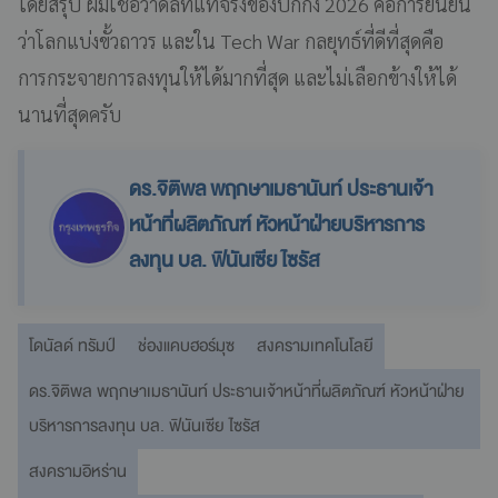
โดยสรุป ผมเชื่อว่าดีลที่แท้จริงของปักกิ่ง 2026 คือการยืนยัน
ว่าโลกแบ่งขั้วถาวร และใน Tech War กลยุทธ์ที่ดีที่สุดคือ
การกระจายการลงทุนให้ได้มากที่สุด และไม่เลือกข้างให้ได้
นานที่สุดครับ
ดร.จิติพล พฤกษาเมธานันท์ ประธานเจ้า
หน้าที่ผลิตภัณฑ์ หัวหน้าฝ่ายบริหารการ
ลงทุน บล. ฟินันเซีย ไซรัส
โดนัลด์ ทรัมป์
ช่องแคบฮอร์มุซ
สงครามเทคโนโลยี
ดร.จิติพล พฤกษาเมธานันท์ ประธานเจ้าหน้าที่ผลิตภัณฑ์ หัวหน้าฝ่าย
บริหารการลงทุน บล. ฟินันเซีย ไซรัส
สงครามอิหร่าน