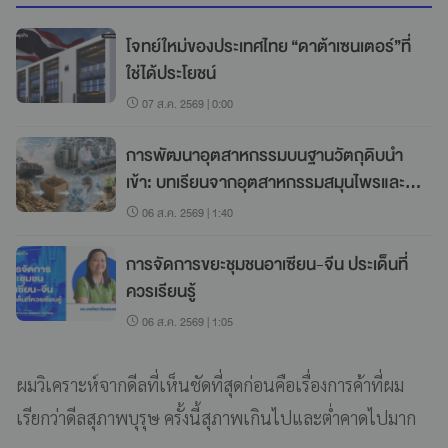
โจทย์ใหม่ของประเทศไทย “ดาต้าเซนเตอร์”ที่
ใช่ได้ประโยชน์
07 ส.ค. 2569 | 0:00
การพัฒนาอุตสาหกรรมบนฐานวัตถุดิบนำ
เข้า: บทเรียนจากอุตสาหกรรมสมุนไพรและ
เกษตรในญี่ปุ่น
06 ส.ค. 2569 | 1:40
การจัดการขยะชุมชนอาเซียน-จีน ประเด็นที่
ควรเรียนรู้
06 ส.ค. 2569 | 1:05
ผมวิเคราะห์จากดีลที่เห็นชัดที่สุดก่อนคือเรื่องการค้าที่ผม
เรียกว่าดีลสุภาพบุรุษ ครั้งนี้สุภาพเกินไปและต่ำคาดไปมาก