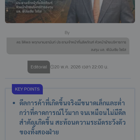
By
ดร.จิติพล พฤกษาเมธานันท์ ประธานเจ้าหน้าที่ผลิตภัณฑ์ หัวหน้าฝ่ายบริหารการ
ลงทุน บล. ฟินันเซีย ไซรัส
Editorial
20 พ.ค. 2026 เวลา 22:00 น.
KEY POINTS
ดีลการค้าที่เกิดขึ้นจริงมีขนาดเล็กและต่ำ
กว่าที่คาดการณ์ไว้มาก จนเหมือนไม่มีดีล
สำคัญเกิดขึ้น สะท้อนความระมัดระวังตัว
ของทั้งสองฝ่าย