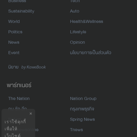
Business
Tech
Sustainability
Auto
World
Health&Wellness
Politics
Lifestyle
News
Opinion
Event
นโยบายการเป็นส่วนตัว
นิยาย
by KaweBook
พาร์ทเนอร์
The Nation
Nation Group
คม ชัด ลึก
กรุงเทพธุรกิจ
×
Nation
Spring News
เราใช้คุกกี้
Thainewsonline
Tnews
เพื่อให้
เว็บไซต์