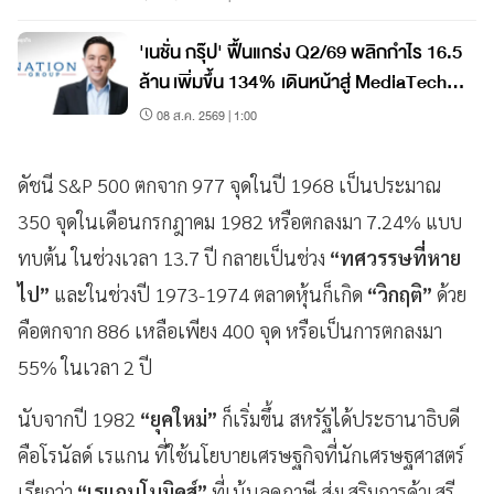
'เนชั่น กรุ๊ป' ฟื้นแกร่ง Q2/69 พลิกกำไร 16.5
ล้าน เพิ่มขึ้น 134% เดินหน้าสู่ MediaTech
เต็มรูปแบบ
08 ส.ค. 2569 | 1:00
ดัชนี S&P 500 ตกจาก 977 จุดในปี 1968 เป็นประมาณ
350 จุดในเดือนกรกฎาคม 1982 หรือตกลงมา 7.24% แบบ
ทบต้น ในช่วงเวลา 13.7 ปี กลายเป็นช่วง
“ทศวรรษที่หาย
ไป”
และในช่วงปี 1973-1974 ตลาดหุ้นก็เกิด
“วิกฤติ”
ด้วย
คือตกจาก 886 เหลือเพียง 400 จุด หรือเป็นการตกลงมา
55% ในเวลา 2 ปี
นับจากปี 1982
“ยุคใหม่”
ก็เริ่มขึ้น สหรัฐได้ประธานาธิบดี
คือโรนัลด์ เรแกน ที่ใช้นโยบายเศรษฐกิจที่นักเศรษฐศาสตร์
เรียกว่า
“เรแกนโนมิคส์”
ที่เน้นลดภาษี ส่งเสริมการค้าเสรี