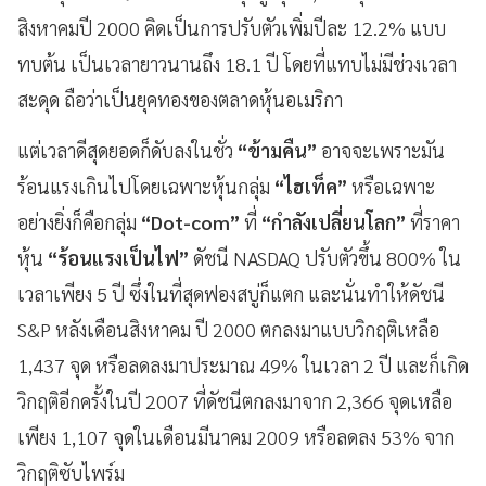
สิงหาคมปี 2000 คิดเป็นการปรับตัวเพิ่มปีละ 12.2% แบบ
ทบต้น เป็นเวลายาวนานถึง 18.1 ปี โดยที่แทบไม่มีช่วงเวลา
สะดุด ถือว่าเป็นยุคทองของตลาดหุ้นอเมริกา
แต่เวลาดีสุดยอดก็ดับลงในชั่ว
“ข้ามคืน”
อาจจะเพราะมัน
ร้อนแรงเกินไปโดยเฉพาะหุ้นกลุ่ม
“ไฮเท็ค”
หรือเฉพาะ
อย่างยิ่งก็คือกลุ่ม
“Dot-com”
ที่
“กำลังเปลี่ยนโลก”
ที่ราคา
หุ้น
“ร้อนแรงเป็นไฟ”
ดัชนี NASDAQ ปรับตัวขึ้น 800% ใน
เวลาเพียง 5 ปี ซึ่งในที่สุดฟองสบู่ก็แตก และนั่นทำให้ดัชนี
S&P หลังเดือนสิงหาคม ปี 2000 ตกลงมาแบบวิกฤติเหลือ
1,437 จุด หรือลดลงมาประมาณ 49% ในเวลา 2 ปี และก็เกิด
วิกฤติอีกครั้งในปี 2007 ที่ดัชนีตกลงมาจาก 2,366 จุดเหลือ
เพียง 1,107 จุดในเดือนมีนาคม 2009 หรือลดลง 53% จาก
วิกฤติซับไพร์ม