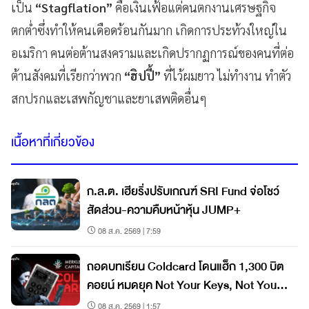
เป็น
“Stagflation”
คือเงินเฟ้อแต่คนตกงานเศรษฐกิจ
ตกต่ำซึ่งทำให้คนเดือดร้อนกันมาก เกิดการประท้วงใหญ่ใน
อเมริกา คนต่อต้านสงครามและเกิดปรากฏการณ์ของคนที่ต่อ
ต้านสังคมที่เรียกว่าพวก
“ฮิปปี้”
ที่ไว้ผมยาว ไม่ทำงาน ทำตัว
สกปรกและเสพกัญชาและยาเสพติดอื่นๆ
เนื้อหาที่เกี่ยวข้อง
ก.ล.ต. เฮียริ่งปรับเกณฑ์ SRI Fund จ่อโชว์
สัดส่วน-ความคืบหน้าหุ้น JUMP+
08 ส.ค. 2569 | 7:59
ถอดบทเรียน Coldcard โดนแฮ็ก 1,300 บิต
คอยน์ หมดยุค Not Your Keys, Not Your
Coins?
08 ส.ค. 2569 | 1:57