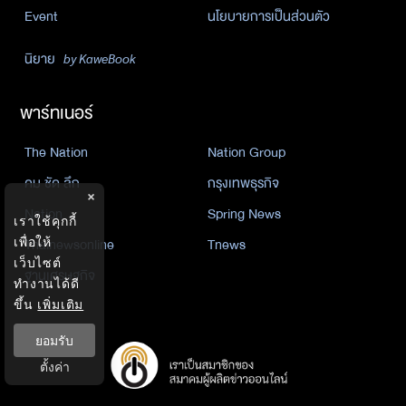
Event
นโยบายการเป็นส่วนตัว
นิยาย
by KaweBook
พาร์ทเนอร์
The Nation
Nation Group
คม ชัด ลึก
กรุงเทพธุรกิจ
×
Nation
Spring News
เราใช้คุกกี้
Thainewsonline
Tnews
เพื่อให้
เว็บไซต์
ฐานเศรษฐกิจ
ทำงานได้ดี
ขึ้น
เพิ่มเติม
ยอมรับ
ตั้งค่า