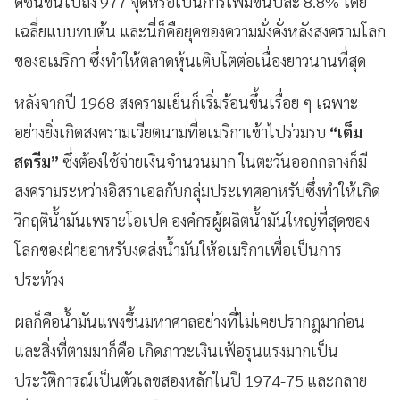
ดัชนีขึ้นไปถึง 977 จุดหรือเป็นการเพิ่มขึ้นปีละ 8.8% โดย
เฉลี่ยแบบทบต้น และนี่ก็คือยุคของความมั่งคั่งหลังสงครามโลก
ของอเมริกา ซึ่งทำให้ตลาดหุ้นเติบโตต่อเนื่องยาวนานที่สุด
หลังจากปี 1968 สงครามเย็นก็เริ่มร้อนขึ้นเรื่อย ๆ เฉพาะ
อย่างยิ่งเกิดสงครามเวียตนามที่อเมริกาเข้าไปร่วมรบ
“เต็ม
สตรีม”
ซึ่งต้องใช้จ่ายเงินจำนวนมาก ในตะวันออกกลางก็มี
สงครามระหว่างอิสราเอลกับกลุ่มประเทศอาหรับซึ่งทำให้เกิด
วิกฤติน้ำมันเพราะโอเปค องค์กรผู้ผลิตน้ำมันใหญ่ที่สุดของ
โลกของฝ่ายอาหรับงดส่งน้ำมันให้อเมริกาเพื่อเป็นการ
ประท้วง
ผลก็คือน้ำมันแพงขึ้นมหาศาลอย่างที่ไม่เคยปรากฎมาก่อน
และสิ่งที่ตามมาก็คือ เกิดภาวะเงินเฟ้อรุนแรงมากเป็น
ประวัติการณ์เป็นตัวเลขสองหลักในปี 1974-75 และกลาย