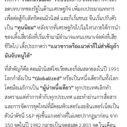
ลดบทบาทของรัฐในด้านเศรษฐกิจ เพิ่มงบประมาณทหาร
เพื่อต่อสู้กับลัทธิคอมมิวนิสต์ และก็เริ่มชนะ จีนเริ่มปรับตัว
เป็น
“ทุนนิยม”
หลังจากที่เศรษฐกิจไปไม่ไหวภายใต้การนำ
ของเติ้งเสี่ยวผิงที่เริ่มเข้ามามีอำนาจแทนเหมาเจ๋อต๋งที่เสีย
ชีวิตไป เติ้งประกาศว่า
“แมวขาวหรือแมวดำก็ไม่สำคัญถ้า
มันจับหนูได้”
ที่สำคัญก็คือ คอมมิวนิสต์โซเวียตเองก็ล่มสลายลงในปี 1991
โลกกำลังเป็น
“Globalized”
หรือเป็นหนึ่งเดียวกันทั้งโลก
โดยมีอเมริกาเป็น
“ผู้นำหนึ่งเดียว”
ทุกประเทศเลิกทำ
สงครามแต่ทำการค้ากับทุกประเทศ และทำผ่านการสื่อสาร
และการจัดการยุคใหม่ที่มีคอมพิวเตอร์และอินเตอร์เน็ตเป็น
ตัวนำดัชนี S&P พุ่งขึ้นแรงอย่างที่ไม่เคยปรากฏมาก่อน จาก
350 จุดในปี 1982 กลายเป็นจุดสูงสุด 2,803 จุด ในเดือน