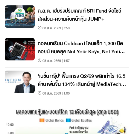
ก.ล.ต. เฮียริ่งปรับเกณฑ์ SRI Fund จ่อโชว์
สัดส่วน-ความคืบหน้าหุ้น JUMP+
08 ส.ค. 2569 | 7:59
ถอดบทเรียน Coldcard โดนแฮ็ก 1,300 บิต
คอยน์ หมดยุค Not Your Keys, Not Your
Coins?
08 ส.ค. 2569 | 1:57
'เนชั่น กรุ๊ป' ฟื้นแกร่ง Q2/69 พลิกกำไร 16.5
ล้าน เพิ่มขึ้น 134% เดินหน้าสู่ MediaTech
เต็มรูปแบบ
08 ส.ค. 2569 | 1:00