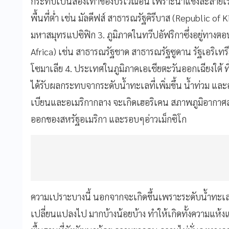
กระทบเป็นสองเท่าของบริเวณอื่น เพราะน้ำแข็งละลายเร็ว 
พื้นที่ต่ำ เช่น มัลดีฟส์ สาธารณรัฐคิรีบาส (Republic of 
มหาสมุทรแปซิฟิก 3. ภูมิภาคในทวีปอัฟริกาซึ่งอยู่ทา
Africa) เช่น สาธารณรัฐชาด สาธารณรัฐซูดาน รัฐเอริเท
โซมาเลีย 4. ประเทศในภูมิภาคเอเชียตะวันออกเฉียงใต้ ที่อ
ได้รับผลกระทบจากระดับน้ำทะเลที่เพิ่มขึ้น น้ำท่วม 
เบียนและอเมริกากลาง จะเกิดเฮอริเคน สภาพภูมิอากาศสุด
ออกของสหรัฐอเมริกา และรอบๆอ่าวเม็กซิโก
ความเปราะบางนี้ นอกจากจะเกิดขึ้นเพราะระดับน้ำทะเลส
เปลี่ยนแปลงไป มากบ้างน้อยบ้าง ทำให้เกิดทั้งความแห้งแล