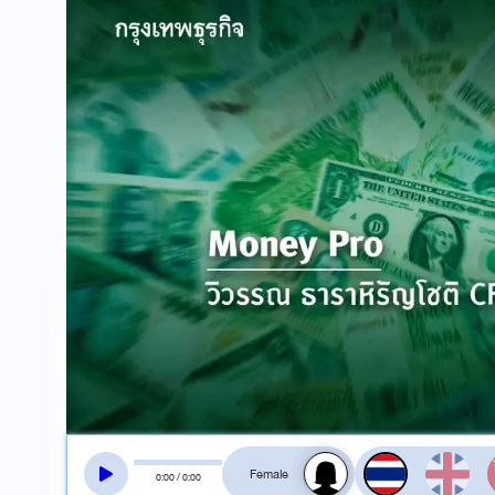
สลับเสียงอ่าน
0
:
00
/
0
:
00