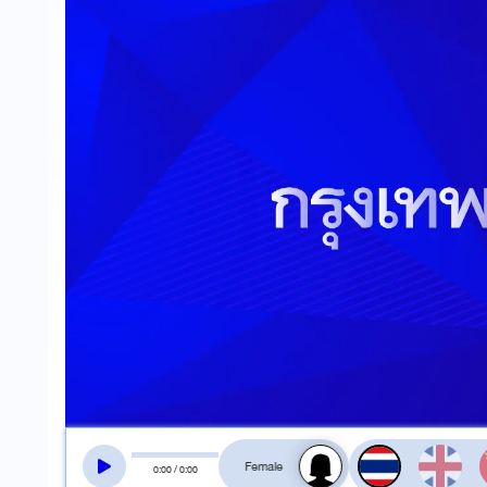
สลับเสียงอ่าน
0
:
00
/
0
:
00