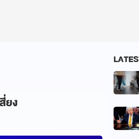
LATES
ี่ยง