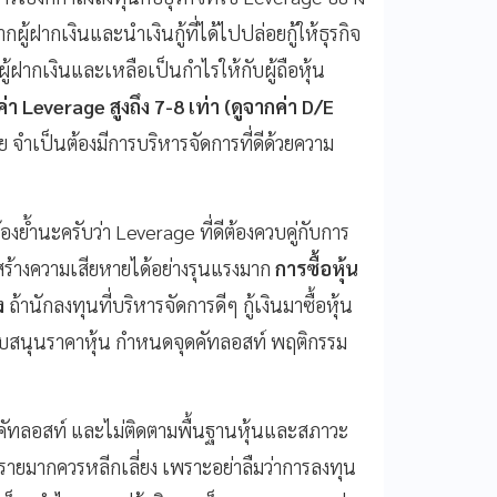
ผู้ฝากเงินและนำเงินกู้ที่ได้ไปปล่อยกู้ให้ธุรกิจ
ู้ฝากเงินและเหลือเป็นกำไรให้กับผู้ถือหุ้น
ค่า
Leverage
สูงถึง
7-8
เท่า
(
ดูจากค่า
D/E
 จำเป็นต้องมีการบริหารจัดการที่ดีด้วยความ
งย้ำนะครับว่า Leverage ที่ดีต้องควบคู่กับการ
จะสร้างความเสียหายได้อย่างรุนแรงมาก
การซื้อหุ้น
่ง
ถ้านักลงทุนที่บริหารจัดการดีๆ กู้เงินมาซื้อหุ้น
สนับสนุนราคาหุ้น กำหนดจุดคัทลอสท์ พฤติกรรม
อมคัทลอสท์ และไม่ติดตามพื้นฐานหุ้นและสภาวะ
ายมากควรหลีกเลี่ยง เพราะอย่าลืมว่าการลงทุน