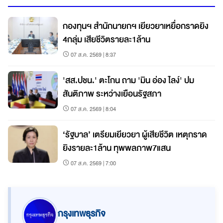
กองทุนฯ สำนักนายกฯ เยียวยาเหยื่อกราดยิง
4กลุ่ม เสียชีวิตรายละ1ล้าน
07 ส.ค. 2569 | 8:37
'สส.ปชน.' ตะโกน ถาม 'มิน อ่อง ไลง์' ปม
สันติภาพ ระหว่างเยือนรัฐสภา
07 ส.ค. 2569 | 8:04
‘รัฐบาล’ เตรียมเยียวยา ผู้เสียชีวิต เหตุกราด
ยิงรายละ1ล้าน ทุพพลภาพ7แสน
07 ส.ค. 2569 | 7:00
กรุงเทพธุรกิจ