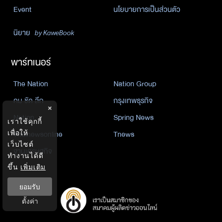
Event
นโยบายการเป็นส่วนตัว
นิยาย
by KaweBook
พาร์ทเนอร์
The Nation
Nation Group
คม ชัด ลึก
กรุงเทพธุรกิจ
×
Nation
Spring News
เราใช้คุกกี้
Thainewsonline
Tnews
เพื่อให้
เว็บไซต์
ฐานเศรษฐกิจ
ทำงานได้ดี
ขึ้น
เพิ่มเติม
ยอมรับ
ตั้งค่า