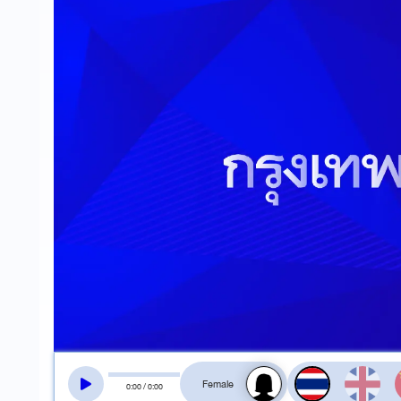
สลับเสียงอ่าน
0
:
00
/
0
:
00