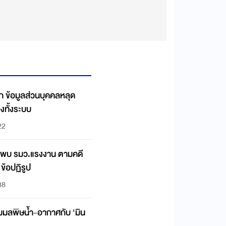
คอก ข้อมูลส่วนบุคคลหลุด
องทั้งระบบ
22
าพบ รมว.แรงงาน ตามคดี
 ข้อปฏิรูป
38
มมลพิษน้ำ-อากาศกับ 'มิน