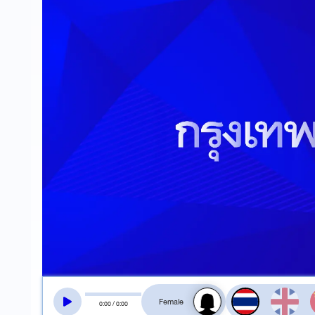
สลับเสียงอ่าน
0
:
00
/
0
:
00