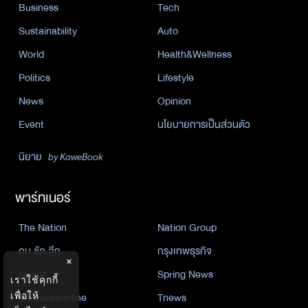
Business
Tech
Sustainability
Auto
World
Health&Wellness
Politics
Lifestyle
News
Opinion
Event
นโยบายการเป็นส่วนตัว
นิยาย
by KaweBook
พาร์ทเนอร์
The Nation
Nation Group
คม ชัด ลึก
กรุงเทพธุรกิจ
×
Nation
Spring News
เราใช้คุกกี้
Thainewsonline
Tnews
เพื่อให้