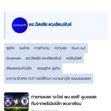
ดร.ฉัตรชัย ตวงรัตนพันธ์
ธุรกิจ
องค์กร
การทำงาน
ความสุข
Burn out
Business
ดร.ฉัตรชัย ตวงรัตนพันธ์
คอลัมนิสต์
สัพเพเหระค้าปลีก
เศรษฐกิจ-ธุรกิจ
อาการ BURN OUT กรณีศึกษา ทนายอาวุโส จองมยองซอก
ง
ถ่ายทอดสด ‘ยะโฮร์ พบ เชลซี’ ดูบอลสด
ทีมจากพรีเมียร์ลีก พบอาเซียน