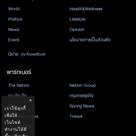
World
Health&Wellness
Politics
Lifestyle
News
Opinion
Event
นโยบายการเป็นส่วนตัว
นิยาย
by KaweBook
พาร์ทเนอร์
The Nation
Nation Group
คม ชัด ลึก
กรุงเทพธุรกิจ
×
Nation
Spring News
เราใช้คุกกี้
เพื่อให้
Thainewsonline
Tnews
เว็บไซต์
ฐานเศรษฐกิจ
ทำงานได้ดี