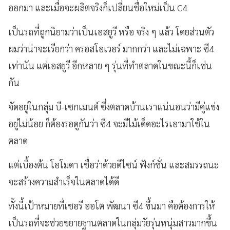
ออกมา และเมื่อจะผลิตจริงก็เปลี่ยนชื่อใหม่เป็น C4
เป็นรถที่ถูกนิยามว่าเป็นเอสยูวี หรือ จริง ๆ แล้ว โดยส่วนตัว
ผมว่าน่าจะเรียกว่า ครอสโอเวอร์ มากกว่า และไม่เฉพาะ ซี4
เท่านัน แต่เอสยูวี อีกหลาย ๆ รุ่นที่ทำตลาดในขณะนี้ก็เช่น
กัน
จัดอยู่ในกลุ่ม บี-เซกเมนต์ ซึ่งตลาดบ้านเราแน่นอนว่ามีคู่แข่ง
อยู่ไม่น้อย ก็ต้องรอดูกันว่า ซี4 จะมีไม้เด็ดอะไรเอามาใช้ใน
ตลาด
แต่เบื้องต้น โอโมดา เชื่อว่าด้วยดีไซน์ ฟังก์ชั่น และสมรรถนะ
จะสร้างความสำเร็จในตลาดได้ดี
ทั้งนี้เป้าหมายที่เชอรี ออโต พัฒนา ซี4 ขึ้นมา คือต้องการให้
เป็นรถที่จะช่วยขยายฐานตลาดในกลุ่มวัยรุ่นหนุ่มสาวมากขึ้น