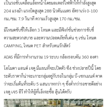
เป็นรถขับเคลื่อนล้อหน้าโดยมอเตอร์ไฟฟ้าให้กำลังสูงสุด
204 แรงม้า แรงบิดสูงสุด 288 นิวตันเมตร อัตราเร่ง 0-100
กม./ชม. 7.9 วินาที ความเร็วสูงสุด 170 กม./ชม.
มีโหมดขับขี่ให้เลือก 3 โหมด และมีฟังก์ชั่นช่วยการขับขี่
ความสะดวกสบาย และความปลอดภัยที่เด่น ๆ เช่น โหมด
CAMPING, โหมด PET สำหรับคนรักสัตว์
ADAS ที่มีการทำงานรวม 19 ระบบ กล้องรอบคัน 360 องศา
โอโมดา แอนด์ เจคู มีแผนที่จะเปิดตัว ซี4 ช่วงปลายปีนี้ โดย
ระดับราคาก็น่าจะเกาะกลุ่มอยู่กับรถในกลุ่ม บี-เซกเมนต์ คาด
ว่าจะเริ่มต้นที่ระดับ 5 แสนบาทกว่า ๆ ซึ่งต่ำกว่ารถขายดีอย่าง
เจคู เจ5 อีวี ทำให้ผู้ที่เล็งจะซื้อ ลุ้นได้ครับ