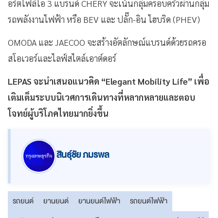
อร์ตโฟลิโอ 3 แบรนด์ CHERY จะเน้นกลุ่มครอบครัวผ่านกลุ่ม
รถพลังงานไฟฟ้า หรือ BEV และ ปลั๊ก-อิน ไฮบริด (PHEV)
OMODA และ JAECOO จะสร้างอัตลักษณ์แบรนด์ด้วยรถครอ
สโอเวอร์และไลฟ์สไตล์เอาต์ดอร์
LEPAS จะนำเสนอแนวคิด “Elegant Mobility Life” เพื่อ
เติมเต็มระบบนิเวศการเดินทางที่หลากหลายและตอบ
โจทย์ผู้บริโภคไทยมากยิ่งขึ้น
สินธุ์ชัย ภมรพล
รถยนต์
ยานยนต์
ยานยนต์ไฟฟ้า
รถยนต์ไฟฟ้า