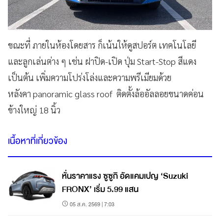
ขณะที่ ภายในห้องโดยสาร ก็เน้นให้ดูสปอร์ต เทคโนโลยี
และลูกเล่นต่าง ๆ เช่น ฝาปิด-เปิด ปุ่ม Start-Stop สีแดง
เป็นต้น เพิ่มความโปร่งโล่งและความพรีเมียมด้วย
หลังคา panoramic glass roof ติดตั้งล้ออัลลอยขนาดค่อน
ข้างใหญ่ 18 นิ้ว
เนื้อหาที่เกี่ยวข้อง
หั่นราคาแรง ซูซูกิ อัดแคมเปญ ‘Suzuki
FRONX’ เริ่ม 5.99 แสน
05 ส.ค. 2569 | 7:03