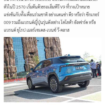
ตัวในปี 2570 เริ่มต้นด้วยรถเอ็มพีวี V9 ที่วางเป้าหมาย
แข่งขันกับทั้งเพื่อนร่วมชาติ อย่างเดนซ่า ดี9 หรือว่า ซีกเกอร์
009 รวมถึงแบรนด์ญี่ปุ่นรุ่นดังอย่าง โตโยต้า อัลฟาร์ด หรือ
แบรนด์ ยุโรป เมอร์เซเดส-เบนซ์ วี-คลาส