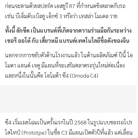
ก่อนจะตามด้วยสปอร์ต เอสยูวี R7 ที่กำหนดชิงตลาดกับรถ
เช่น บีเอ็มดับเบิลยู เอ็กซ์ 3 หรือว่า เทสล่า โมเดล วาย
ทั้งนี้ ลักซีด เป็นแบรนด์ที่เกิดจากความร่วมมือกันระหว่าง
เชอรี ออโต้ กับ เสี่ยวหมี แบรนด์เทคโนโลยีชื่อดังของจีน
นอกจากการขยับตัวด้านโรงงานแล้ว ในด้านผลิตภัณฑ์ ปีนี้ โอ
โมดา แอนด์ เจคู มีแผนที่จะเสริมตลาดรถรุ่นใหม่ต่อเนื่อง
และหนึ่งในนั้นคือ โอโมด้า ซี4 (Omoda C4)
ซี4 เริ่มเผยโฉมเป็นครั้งแรกในปี 2568 ในรูปแบบของรถโปร
โตไทป์ (Prototpe) ในชื่อ C3 มีแผนเปิดตัวปีที่แล้ว แต่เลื่อน