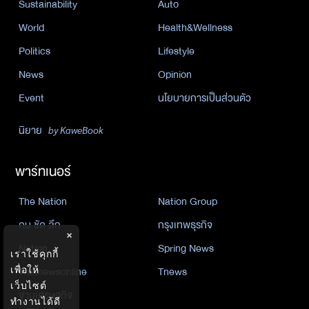
Sustainability
Auto
World
Health&Wellness
Politics
Lifestyle
News
Opinion
Event
นโยบายการเป็นส่วนตัว
นิยาย
by KaweBook
พาร์ทเนอร์
The Nation
Nation Group
คม ชัด ลึก
กรุงเทพธุรกิจ
×
Nation
Spring News
เราใช้คุกกี้
Thainewsonline
Tnews
เพื่อให้
เว็บไซต์
ฐานเศรษฐกิจ
ทำงานได้ดี