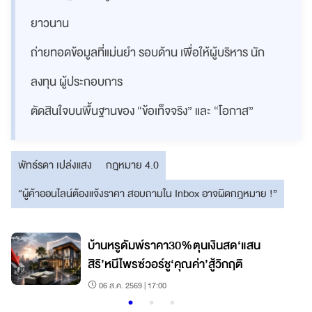
ยาวนาน
ถ่ายทอดข้อมูลที่แม่นยำ รอบด้าน เพื่อให้ผู้บริหาร นัก
ลงทุน ผู้ประกอบการ
ตัดสินใจบนพื้นฐานของ “ข้อเท็จจริง” และ “โอกาส”
พัทธ์รดา เปล่งแสง
กฎหมาย 4.0
“ผู้ค้าออนไลน์ต้องแจ้งราคา สอบถามใน Inbox อาจผิดกฎหมาย !”
บ้านหรูดัมพ์ราคา30%ตุนเงินสด‘แสน
สิริ’หนีไพรซ์วอร์ชู‘คุณค่า’สู้วิกฤติ
06 ส.ค. 2569 | 17:00