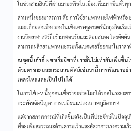
ในช่วงสามสิบปีที่ผ่านมามลพิษในเมืองเพิ่มมากขึ้นทั่วท
ส่วนหนึ่งของมาตรการ คือ การใช้ยานพาหนะไฟฟ้าหรือ El
และเชื่อมต่อเมือง มองในเชิงเศรษฐศาสตร์นักธุรกิจเริ่ม
งานวิทยาศาสตร์ก็เข้ามาตอบรับและตอบสนอง โดยคิดค้น
สามารถผลิตยานพาหนะรวมทั้งแบตเตอรี่ออกมาในราคาที่แข่
ณ จุดนี้ เก้าอี้
3
ขาเริ่มมีขาที่ยาวสั้นไม่เท่ากันเพิ่มขึ้น
ด้วยตรรกะ และกระบวนทัศน์เช่นว่านี้ การพัฒนาอย่าง
เหลวไหลและเป็นไปไม่ได้
ในการใช้ EV นี้ทุกคนเชื่อว่าจะช่วยโลกให้รอดในระยะย
กระทั่งขจัดปัญหาการเปลี่ยนแปลงสภาพภูมิอากาศ
แต่จากสภาพการณ์ที่เกิดขึ้นจริงเป็นที่ประจักษ์ในปัจจุ
ที่จะเพิ่มสมรรถนะด้านความเร็วและอัตราการเร่งความเร็