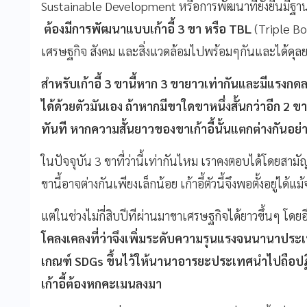
Sustainable Development หรือการพัฒนาที่ยั่งยืนมีฐา
ต้องมีการพัฒนาแบบเก้าอี้
3
ขา หรือ
TBL
(Triple Bo
เศรษฐกิจ สังคม และสิ่งแวดล้อมไปพร้อมๆกันและได้ดุ
สำหรับเก้าอี้
3
ขานี้หาก
3
ขายาวเท่ากันและมีแรงก
ได้ด้วยตัวมันเอง ถ้าหากมีขาใดขาหนึ่งสั้นกว่าอีก
2
ขา 
ทันที หากความสั้นยาวของขาเก้าอี้นั้นแตกต่างกันอย่
ในปัจจุบัน 3 ขาที่ว่านี้เท่ากันไหม เราคงตอบได้โดยสาม
ขานี้อาจต่างกันเพียงเล็กน้อย เก้าอี้ตัวนี้จึงพอตั้งอยู่ได้
แต่ในช่วงไม่กี่สิบปีทีผ่านมาขาเศรษฐกิจได้ยาวขึ้นๆ โดยอ
โคลงเคลงที่ว่าจึงเพิ่มระดับความรุนแรงจนนานาป
เกณฑ์
SDGs
ขึ้นไว้ให้นานาอารยะประเทศนำไปถือปฏิบั
เก้าอี้ต้องหกคะเมนลงมา