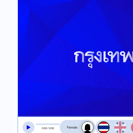
สลับเสียงอ่าน
0
:
00
/
0
:
00