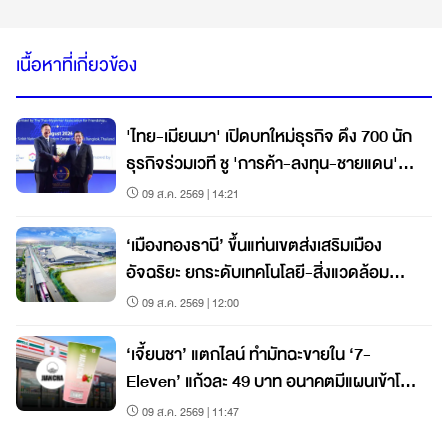
เนื้อหาที่เกี่ยวข้อง
'ไทย-เมียนมา' เปิดบทใหม่ธุรกิจ ดึง 700 นัก
ธุรกิจร่วมเวที ชู 'การค้า-ลงทุน-ชายแดน'
ฟื้นเชื่อมั่น
09 ส.ค. 2569 | 14:21
‘เมืองทองธานี’ ขึ้นแท่นเขตส่งเสริมเมือง
อัจฉริยะ ยกระดับเทคโนโลยี-สิ่งแวดล้อม
เคลื่อนเศรษฐกิจ
09 ส.ค. 2569 | 12:00
‘เจี้ยนชา’ แตกไลน์ ทำมัทฉะขายใน ‘7-
Eleven’ แก้วละ 49 บาท อนาคตมีแผนเข้าโม
เดิร์นเทรดต่อ
09 ส.ค. 2569 | 11:47