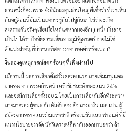
แต่ก็ไม่ได้ทำให้ราคาทองปรับตัวขึ้นอย่างเด่นชัดขนาดนั้น
ส่วนหนึ่งก็คงเพราะ ยังมีนักลงทุนส่วนใหญ่ที่เชื่อว่า ที่เราเห็น
กันอยู่ตอนนี้มันเป็นแค่การขู่กันไปขู่กันมา ใช่ว่าจะเกิด
สงครามกันจริงๆเสียเมื่อไหร่ แต่หากมองอีกมุมหนึ่ง มันอาจ
เป็นไปได้ว่า ปัจจัยความเสี่ยงทางภูมิรัฐศาสตร์ อาจไม่ใช่
ตัวแปรสำคัญที่กำหนดทิศทางราคาทองคำหรือเปล่า?
งั้นลองดูเหตุการณ์สดๆร้อนๆที่เพิ่งผ่านไป
เมื่อวานนี้ ผลการเลือกตั้งฝรั่งเศสรอบแรก นายเอ็มมานูแอล
มาครอง จากพรรคก้าวหน้า คว้าชัยชนะด้วยคะแนน 24%
และจะมีการเลือกตั้งรอบ 2 โดยเป็นการเลืองกันอีกทีระหว่าง
นายมาครอง ผู้ชนะ กับ อันดับสอง คือ นางมารีน เลอ เปน ผู้
สมัครจากพรรคแนวร่วมแห่งชาติ หรือเนชันแนล ฟรอนต์ ที่มี
แนวนโยบายขวาจัด นักวิเคราะห์ก็พากันออกมาบอกว่า ถ้า