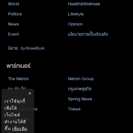
World
Health&Wellness
Politics
Lifestyle
News
Opinion
Event
นโยบายการเป็นส่วนตัว
นิยาย
by KaweBook
พาร์ทเนอร์
The Nation
Nation Group
คม ชัด ลึก
กรุงเทพธุรกิจ
×
Nation
Spring News
เราใช้คุกกี้
Thainewsonline
Tnews
เพื่อให้
เว็บไซต์
ฐานเศรษฐกิจ
ทำงานได้ดี
ขึ้น
เพิ่มเติม