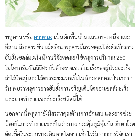
พลูคาว
หรือ
คาวตอง
เป็นผักพื้นบ้านแถบภาคเหนือ และ
อีสาน มีรสคาว ขื่น เผ็ดร้อน พลูคาวมีสรรพคุณโด่งดังเรื่องการ
ยับยั้งเซลล์มะเร็ง มีงานวิจัยทดลองใช้พลูคาวปริมาณ 250
ไมโครกรัม/มิลลิลิตร กับตัวอย่างเซลล์มะเร็งของผู้ป่วยมะเร็ง
ลำไส้ใหญ่ และไส้ตรงระยะแรกเริ่มในห้องทดลองเป็นเวลา 1
วัน พบว่าพลูคาวอาจยับยั้งการเจริญเติบโตของเซลล์มะเร็ง
และอาจทำลายเซลล์มะเร็งชนิดนี้ได้
นอกจากนี้พลูคาวยังมีสรรพคุณต้านการอักเสบ และอาจช่วย
ป้องกันการทำลายเซลล์ในร่างกาย กระตุ้นภูมิคุ้มกัน รักษาโรค
ติดเชื้อในระบบทางเดินหายใจจากเชื้อไวรัส จากการวิจัยเรา