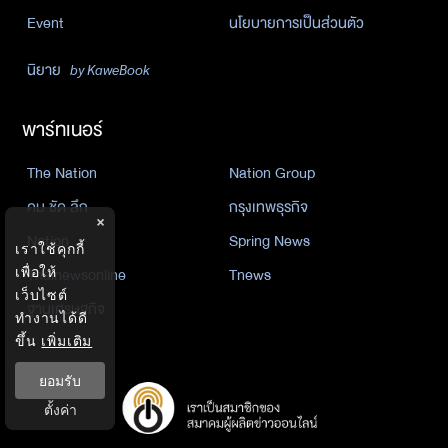
Event
นโยบายการเป็นส่วนตัว
นิยาย
by KaweBook
พาร์ทเนอร์
The Nation
Nation Group
คม ชัด ลึก
กรุงเทพธุรกิจ
×
Nation
Spring News
เราใช้คุกกี้
เพื่อให้
Thainewsonline
Tnews
เว็บไซต์
ฐานเศรษฐกิจ
ทำงานได้ดี
ขึ้น
เพิ่มเติม
ยอมรับ
ตั้งค่า