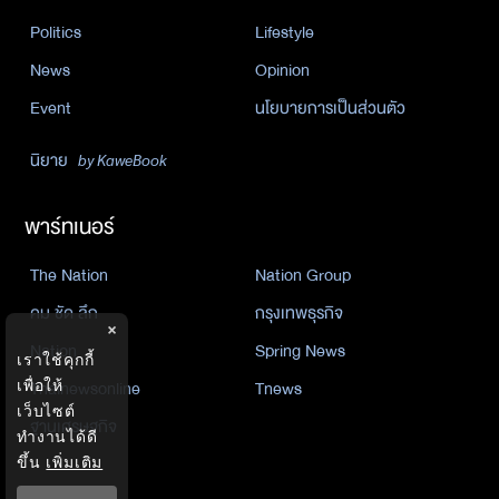
Politics
Lifestyle
News
Opinion
Event
นโยบายการเป็นส่วนตัว
นิยาย
by KaweBook
พาร์ทเนอร์
The Nation
Nation Group
คม ชัด ลึก
กรุงเทพธุรกิจ
×
Nation
Spring News
เราใช้คุกกี้
Thainewsonline
Tnews
เพื่อให้
เว็บไซต์
ฐานเศรษฐกิจ
ทำงานได้ดี
ขึ้น
เพิ่มเติม