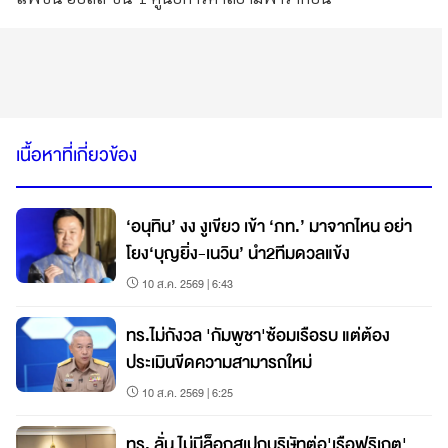
เนื้อหาที่เกี่ยวข้อง
‘อนุทิน’ งง งูเขียว เข้า ‘ภท.’ มาจากไหน อย่า
โยง‘บุญยิ่ง-เนวิน’ นำ2ทีมดวลแข้ง
10 ส.ค. 2569 | 6:43
ทร.ไม่กังวล 'กัมพูชา'ซ้อมเรือรบ แต่ต้อง
ประเมินขีดความสามารถใหม่
10 ส.ค. 2569 | 6:25
ทร. ลั่น ไม่มีล็อกสเปกบริษัทต่อ'เรือฟริเกต'