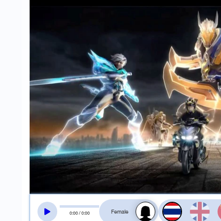
สลับเสียงอ่าน
0
:
00
/
0
:
00