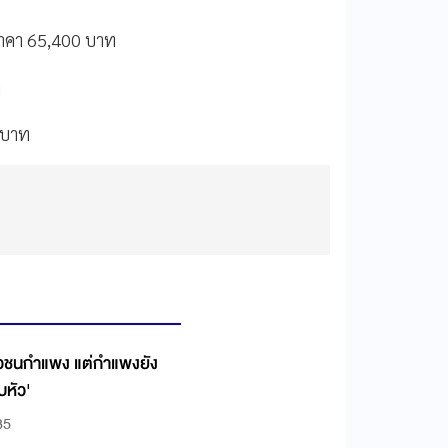
ราคา
65,400
บาท
ท
บาท
งหัวชนกำแพง แต่กำแพงยัง
็บหัว'
35