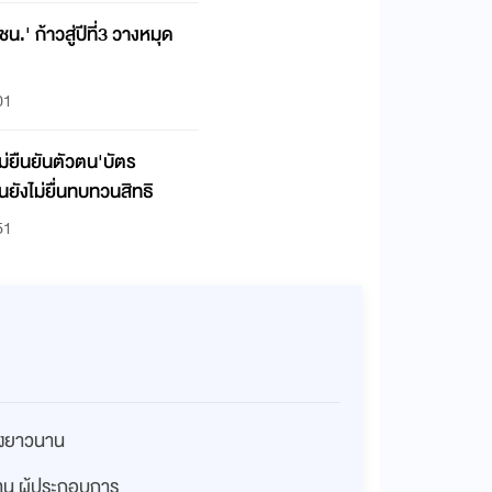
น.' ก้าวสู่ปีที่3 วางหมุด
01
ม่ยืนยันตัวตน'บัตร
นยังไม่ยื่นทบทวนสิทธิ
51
่างยาวนาน
งทุน ผู้ประกอบการ