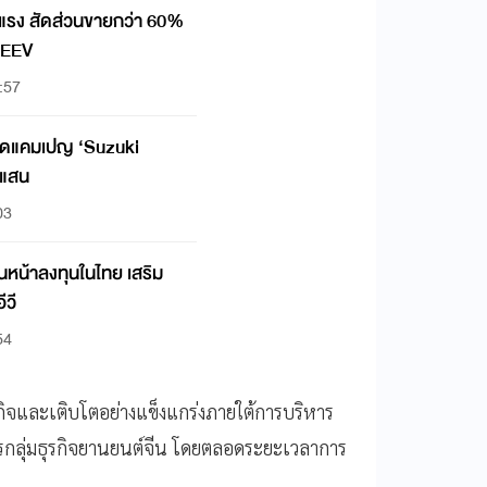
แรง สัดส่วนขายกว่า 60%
น้าดันตลาด REEV
:57
 อัดแคมเปญ ‘Suzuki
 แสน
03
นหน้าลงทุนในไทย เสริม
ีวี
54
ธุรกิจและเติบโตอย่างแข็งแกร่งภายใต้การบริหาร
ารกลุ่มธุรกิจยานยนต์จีน โดยตลอดระยะเวลาการ