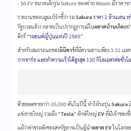
- รถ EV ขนาดเล็กรุ่น Sakura ของค่าย Nissan มีราคาข
รายงานของบลูมเบิร์กชี้ว่า รถ
Sakura
ราคา 2 ล้านเยน ห
รัฐบาลแล้ว) กลายเป็นปรากฏการณ์ใน
ตลาดบ้านเกิด
อย่
ดีกรี “
รถยนต์ญี่ปุ่นแห่งปี 2565
”
สำหรับสมรรถนะของ
มินิคาร์
ที่มีความยาวเพียง 3.32 เม
การชาร์จ และทำความเร็วได้สูงสุด 130 กิโลเมตรต่อชั่วโ
ด้วยยอดขายกว่า 35,000 คันในปีนี้ ทำให้รถรุ่น
Sakura
ม
แข่งรายใหญ่ รวมถึง “
Tesla
” ยักษ์ใหญ่
EV
ที่มีเจ้าของชื
แม้ว่าค่ายรถดังของสหรัฐอาจเป็นผู้นำ
ตลาด EV
ในโลกตะ