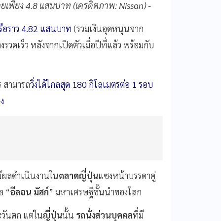
ายเพียง 4.8 แสนบาท (เครดิตภาพ: Nissan) -
รือราว 4.82 แสนบาท
(รวมเงินอุดหนุนจาก
างรวดเร็ว หลังจากเปิดตัวเมื่อปีที่แล้ว พร้อมกับ
ตร สามารถ
วิ่งได้ไกลสุด 180 กิโลเมตรต่อ 1 รอบ
มง
ีผลดำเนินงานใน
ตลาดญี่ปุ่น
แซงหน้าบรรดาคู่
่อ “
อีลอน มัสก์
” มหาเศรษฐีชั้นนำของโลก
วันตก แต่ใน
ญี่ปุ่น
นั้น
รถนั่งส่วนบุคคล
ที่มี