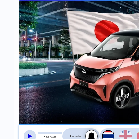
สลับเสียงอ่าน
0
:
00
/
0
:
00