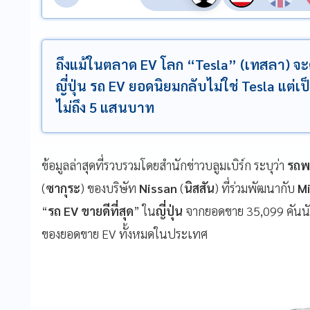
ถึงแม้ในตลาด EV โลก “Tesla” (เทสลา) จะ
ญี่ปุ่น รถ EV ยอดนิยมกลับไม่ใช่ Tesla แต่เป
ไม่ถึง 5 แสนบาท
ข้อมูลล่าสุดที่รวบรวมโดยสำนักข่าวบลูมเบิร์ก ระบุว่า
รถพ
(
ซากุระ
) ของบริษัท
Nissan
(
นิสสัน
) ที่ร่วมพัฒนากับ
Mi
“
รถ EV ขายดีที่สุด
” ใน
ญี่ปุ่น
จากยอดขาย 35,099 คันนับ
ของยอดขาย EV ทั้งหมดในประเทศ