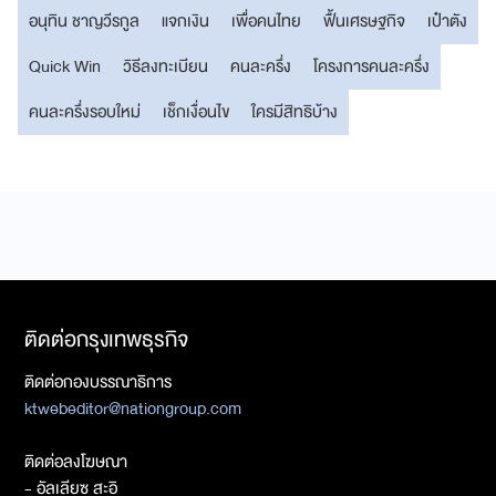
อนุทิน ชาญวีรกูล
แจกเงิน
เพื่อคนไทย
ฟื้นเศรษฐกิจ
เป๋าตัง
Quick Win
วิธีลงทะเบียน
คนละครึ่ง
โครงการคนละครึ่ง
คนละครึ่งรอบใหม่
เช็กเงื่อนไข
ใครมีสิทธิบ้าง
ติดต่อกรุงเทพธุรกิจ
ติดต่อกองบรรณาธิการ
ktwebeditor@nationgroup.com
ติดต่อลงโฆษณา
- อัลเลียซ สะอิ