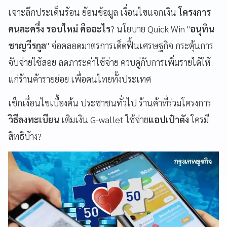
เจาะลึกประเด็นร้อน ย้อนข้อมูล เงื่อนไขแจกเงิน
โครงการ
คนละครึ่ง รอบใหม่ คืออะไร
? นโยบาย Quick Win "
อนุทิน
ชาญวีรกูล
" จ่อคลอดมาตรการเด็ดฟื้นเศรษฐกิจ กระตุ้นการ
จับจ่ายใช้สอย ลดภาระค่าใช้จ่าย ควบคู่กับการเพิ่มรายได้ให้
แก่ร้านค้ารายย่อย เพื่อคนไทยทั้งประเทศ
เช็กเงื่อนไขเบื้องต้น ประชาชนทั่วไป ร้านค้าที่ร่วมโครงการ
วิธีลงทะเบียน
เติมเงิน G-wallet ใช้จ่าย
แอปเป๋าตัง
ใครมี
สิทธิบ้าง?