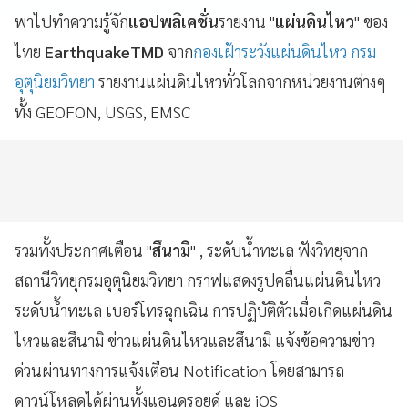
พาไปทำความรู้จัก
แอปพลิเคชั่น
รายงาน "
แผ่นดินไหว
" ของ
ไทย
EarthquakeTMD
จาก
กองเฝ้าระวังแผ่นดินไหว กรม
อุตุนิยมวิทยา
รายงานแผ่นดินไหวทั่วโลกจากหน่วยงานต่างๆ
ทั้ง GEOFON, USGS, EMSC
รวมทั้งประกาศเตือน "
สึนามิ
" , ระดับน้ำทะเล ฟังวิทยุจาก
สถานีวิทยุกรมอุตุนิยมวิทยา กราฟแสดงรูปคลื่นแผ่นดินไหว
ระดับน้ำทะเล เบอร์โทรฉุกเฉิน การปฏิบัติตัวเมื่อเกิดแผ่นดิน
ไหวและสึนามิ ข่าวแผ่นดินไหวและสึนามิ แจ้งข้อความข่าว
ด่วนผ่านทางการแจ้งเตือน Notification โดยสามารถ
ดาวน์โหลดได้ผ่านทั้งแอนดรอยด์ และ iOS