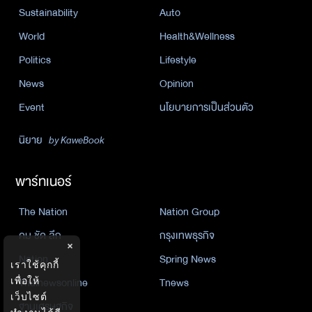
Sustainability
Auto
World
Health&Wellness
Politics
Lifestyle
News
Opinion
Event
นโยบายการเป็นส่วนตัว
นิยาย
by KaweBook
พาร์ทเนอร์
The Nation
Nation Group
คม ชัด ลึก
กรุงเทพธุรกิจ
×
Nation
Spring News
เราใช้คุกกี้
เพื่อให้
Thainewsonline
Tnews
เว็บไซต์
ฐานเศรษฐกิจ