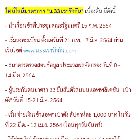
ไทม์ไลน์มาตรการ "ม.33 เรารักกัน"
เบื้องต้น มีดังนี้
-
นำเรื่องเข้าที่ประชุมคณะรัฐมนตรี
15 ก.พ. 2564
-
เริ่มลงทะเบียน
ตั้งแต่วันที่
21 ก.พ. - 7 มี.ค.
2564
ผ่าน
เว็บไซต์
www.ม33เรารักกัน.com
-
ธนาคาร
ตรวจสอบข้อมูล ประมวลผลคัดกรอง
วันที่
8 -
14
มี
.
ค
. 2564
-
ผู้ประกันตนมาตรา
33
ยืนยันตัวตนบนแอพพลิเคชัน "เป๋า
ตัง"
วันที่
15-21
มี
.
ค
. 2564
- เริ่ม จ่ายเงินเข้าแอพฯเป๋าตัง สัปดาห์ละ 1,000 บาท
ในวัน
ที่
22
มี
.
ค
. - 12
เม
.
ย
. 2564 (โอนทุกวันจันทร์)