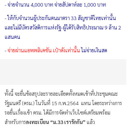
-
จ่ายจำนวน
4,000
บาท
จ่ายสัปดาห์ละ
1,000
บาท
-
ให้กับจำนวนผู้ประกันตนมาตรา
33
สัญชาติไทยเท่านั้น
และไม่มีบัตรสวัสดิการแห่งรัฐ
-
ผู้ได้รับสิทธิประมาณ
9
ล้าน
2
แสนคน
-
จ่ายผ่านแอพพลิเคชัน
เป๋าตังเท่านั้น
ไม่จ่ายเงินสด
ทั้งนี้
จะยื่นข้อสรุปละรายละเอียดทั้งหมดเข้าที่ประชุมคณะ
รัฐมนตรี
(
ครม
.)
ในวันที่
15
ก
.
พ
.2564
แทน
โดยระหว่างการ
รอยื่นเรื่องเข้า
ครม
.
ได้มีการจัดทำเว็บไซต์เตรียมพร้อม
สำหรับการ
ลงทะเบียน
“
ม
.33
เรารักกัน
”
แล้ว