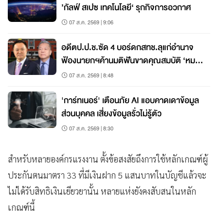
’กัลฟ์ สเปซ เทคโนโลยี‘ รุกกิจการอวกาศ
07 ส.ค. 2569 | 9:06
อดีตป.ป.ช.ซัด 4 บอร์ดกสทช.ลุแก่อำนาจ
ฟ้องนายกฯค้านมติฟันขาดคุณสมบัติ ‘หมอ
สรณ’
07 ส.ค. 2569 | 8:48
'การ์ทเนอร์' เตือนภัย AI แอบคาดเดาข้อมูล
ส่วนบุคคล เสี่ยงข้อมูลรั่วไม่รู้ตัว
07 ส.ค. 2569 | 8:30
สำหรับหลายองค์กรแรงงาน
ตั้งข้อสงสัยถึงการใช้หลักเกณฑ์ผู้
ประกันตนมาตรา
33
ที่มีเงินฝาก
5
แสนบาทในบัญชี
แล้วจะ
ไม่ได้รับสิทธิเงินเยียวยานั้น
หลายแห่งยังคงสับสนในหลัก
เกณฑ์นี้