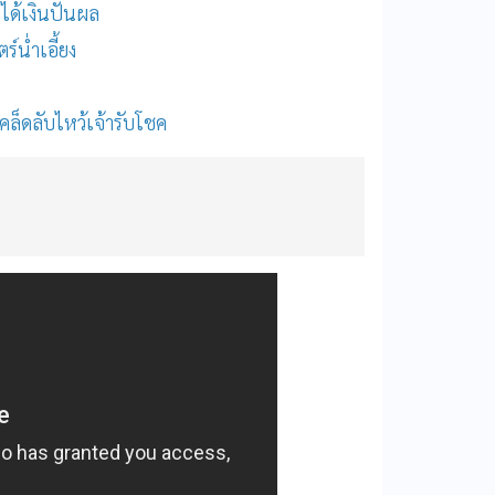
ยได้เงินปันผล
ร์น่ำเอี้ยง
คล็ดลับไหว้เจ้ารับโชค