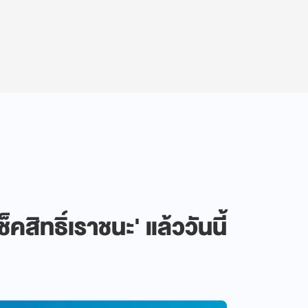
สิทธิ์เราชนะ' แล้ววันนี้