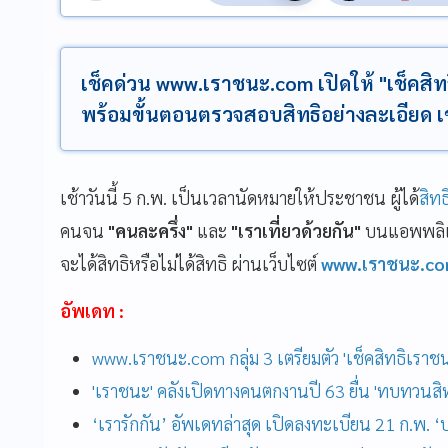
เช็คด่วน www.เราชนะ.com เปิดให้ "เช็คสิทธิ์
พร้อมขั้นตอนตรวจสอบสิทธิอย่างละเอียด เข
เช้าวันนี้ 5 ก.พ. เป็นเวลานัดหมายให้ประชาชน
ผู้ได้
สิทธ
คนจน
"คนละครึ่ง"
และ
"เราเที่ยวด้วยกัน"
บนแอพพลิเ
จะได้สิทธิหรือไม่ได้สิทธิ ผ่านเว็บไซต์
www.เราชนะ.c
อัพเดท :
www.เราชนะ.com กลุ่ม 3 เตรียมตัว 'เช็คสิทธิเราชนะ
'เราชนะ' คลังเปิดทางคนตกงานปี 63 ยื่น 'ทบทวนสิทธ
‘เรารักกัน’ อัพเดทล่าสุด เปิดลงทะเบียน 21 ก.พ. ‘