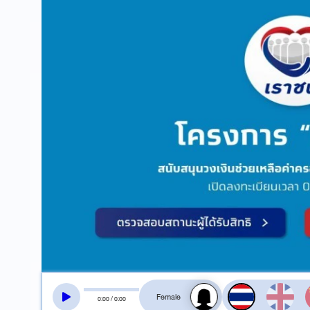
สลับเสียงอ่าน
0
:
00
/
0
:
00