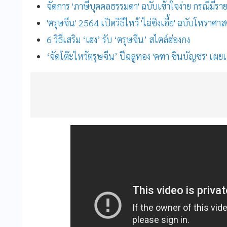
จัดการ 'ภาษีบุคคลธรรมดา' ฉบับเข้าใจง่าย กรณีมีรา
'ตรุษจีน' 2564 เปิดวิธีไหว้ 'ไฉ่ซิงเอี้ย' ฉบับโหราศาสต
6 วิธีเสริม ‘เฮง’ รับ ‘ตรุษจีน’ สไตล์ฮ่องกง
‘จัดโต๊ะไหว้ตรุษจีน’ ปีฉลูทอง 'คฑา ชินบัญชร' เผยเ