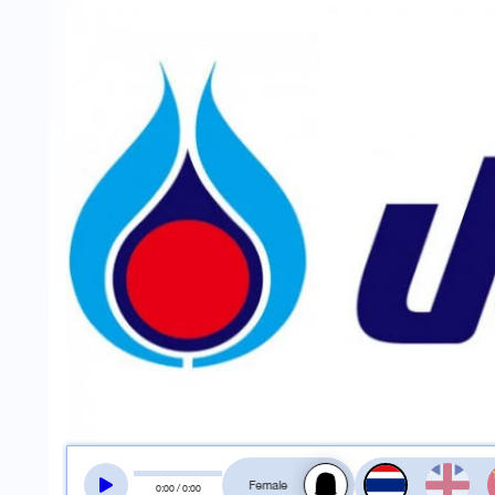
สลับเสียงอ่าน
0
:
00
/
0
:
00