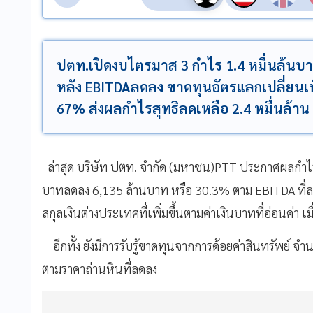
ปตท.เปิดงบไตรมาส 3 กำไร 1.4 หมื่นล้นบา
หลัง EBITDAลดลง ขาดทุนอัตรแลกเปลี่ยนเพ
67% ส่งผลกำไรสุทธิลดเหลือ 2.4 หมื่นล้า
ล่าสุด
บริษัท
ปตท
.
จํากัด
(
มหาชน
)PTT
ประกาศผลกำไร
บาท
ลดลง
6,135
ล้านบาท
หรือ
30.3%
ตาม
EBITDA
ที่
สกุลเงินต่างประเทศที่เพิ่มขึ้นตามค่าเงินบาทที่อ่อนค่า
เม
อีกทั้ง
ยังมีการรับรู้ขาดทุนจากการด้อยค่าสินทรัพย์
จำ
ตามราคาถ่านหินที่ลดลง