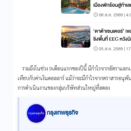
เมืองพักร้อนสู่ทำ
06 ส.ค. 2569 | 4:
‘ดาต้าเซนเตอร์’ เขย่าดีมา
ชิงพื้นที่ EEC หวังน
05 ส.ค. 2569 | 17
รวมถึงในช่วง
9
เดือนแรกของปีนี้
มีกำไรจากอัตราแลกเ
เทียบกับค่าเงินดอลลาร์
แม้ว่าจะมีกำไรจากตราสารอนุพันธ์
การดำเนินงานของกลุ่มบริษัทส่วนใหญ่ที่ลดลง
กรุงเทพธุรกิจ