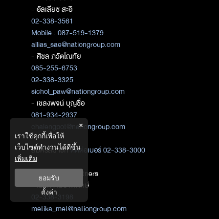
- อัลเลียซ สะอิ
02-338-3561
Mobile : 087-519-1379
allias_sae@nationgroup.com
- ศิชล ภวัตโณทัย
085-255-6753
02-338-3325
sichol_paw@nationgroup.com
- เชลงพจน์ บุญซื่อ
081-934-2937
×
chalengpot@nationgroup.com
เราใช้คุกกี้เพื่อให้
เว็บไซต์ทำงานได้ดีขึ้น
สมัครสมาชิก
ติดต่อเบอร์ 02-338-3000
เพิ่มเติม
ติดต่อ Media Partners
ยอมรับ
- เมธิกา เมธาพิทักษ์
ตั้งค่า
02-338-3198
metika_met@nationgroup.com