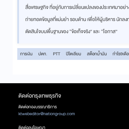
สื่อเศรษฐกิจ ที่อยู่กับการเปลี่ยนแปลงของประเทศมาอย
ถ่ายทอดข้อมูลที่แม่นยำ รอบด้าน เพื่อให้ผู้บริหาร นักล
ตัดสินใจบนพื้นฐานของ “ข้อเท็จจริง” และ “โอกาส”
การเงิน
ปตท.
PTT
ปิโตเลียม
สต็อกน้ำมัน
กำไร9เดื
ติดต่อกรุงเทพธุรกิจ
ติดต่อกองบรรณาธิการ
ktwebeditor@nationgroup.com
ติดต่อลงโฆษณา