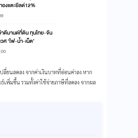
เลทองแตะยีลด์12%
09
นด์ที่ดิน ทุนไทย-จีน
ิเวศ ‘ไฟ-น้ำ-เน็ต’
:00
ปลี่ยนลดลง
จากค่าเงินบาทที่อ่อนค่าลง
หาก
เพิ่มขึ้น
รวมทั้งค่าใช้จ่ายภาษีที่ลดลง
จากผล