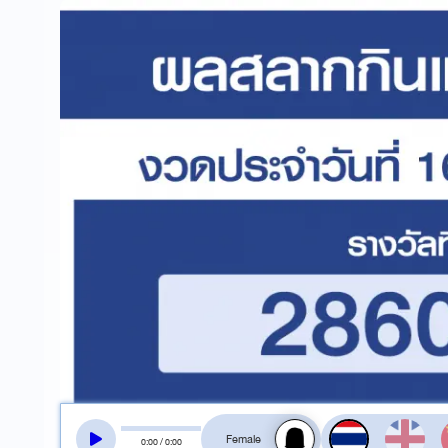
สลับเสียงอ่าน
0
:
00
/
0
:
00