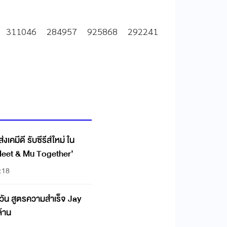
4 311046 284957 925868 292241
เคมีดี รับซีรีส์ใหม่ ใน
 Meet & Mu Together’
:18
กวัน สูตรความสำเร็จ Jay
ล้าน