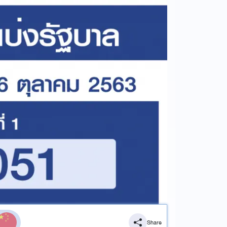
Share