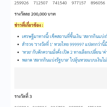
259926 712507 741540 977157 896056
รางวัลละ
200,000
บาท
ข่าวที่เกี่ยวข้อง :
เศรษฐีมาทางนี้! เช็คสถานที่ขึ้นเงิน ‘สลากกินแบ่งร
สำรวจ 'รางวัลที่ 1' หวยไทย 999997 แปลกกว่านี้ม
'หวย' กับดักความมั่งคั่ง เปิด 2 ทางเลือกเปลี่ยน 'ค
พลาด 'สลากกินแบ่งรัฐบาล' ไปลุ้นหวยแบบเงินไม่
รางวัลที่
3