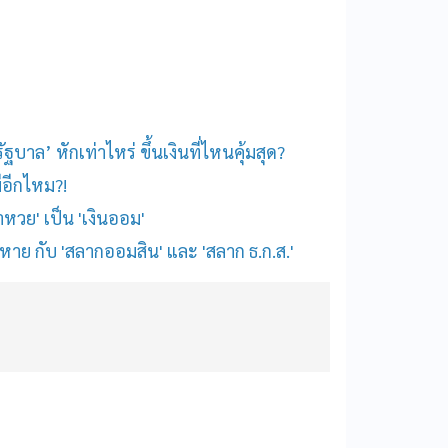
ัฐบาล’ หักเท่าไหร่ ขึ้นเงินที่ไหนคุ้มสุด?
ีอีกไหม?!
่าหวย' เป็น 'เงินออม'
หาย กับ 'สลากออมสิน' และ 'สลาก ธ.ก.ส.'