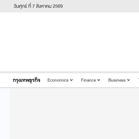
วันศุกร์ ที่ 7 สิงหาคม 2569
Economics
Finance
Business