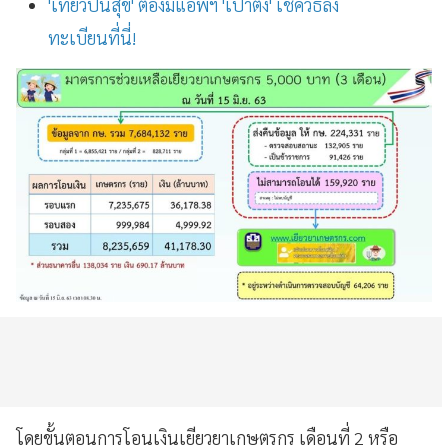
'เที่ยวปันสุข' ต้องมีแอพฯ 'เป๋าตัง' เช็ควิธีลง
ทะเบียนที่นี่!
โดยขั้นตอนการโอนเงินเยียวยาเกษตรกร เดือนที่ 2 หรือ