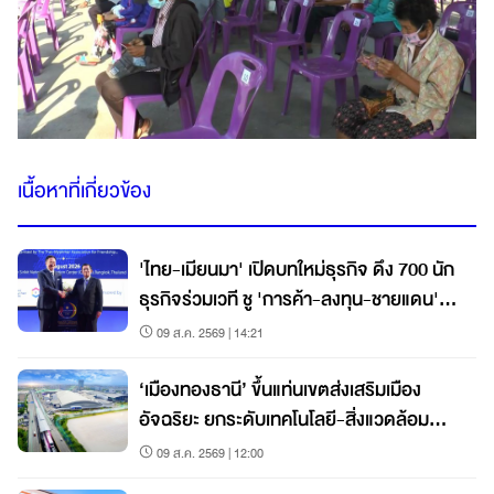
เนื้อหาที่เกี่ยวข้อง
'ไทย-เมียนมา' เปิดบทใหม่ธุรกิจ ดึง 700 นัก
ธุรกิจร่วมเวที ชู 'การค้า-ลงทุน-ชายแดน'
ฟื้นเชื่อมั่น
09 ส.ค. 2569 | 14:21
‘เมืองทองธานี’ ขึ้นแท่นเขตส่งเสริมเมือง
อัจฉริยะ ยกระดับเทคโนโลยี-สิ่งแวดล้อม
เคลื่อนเศรษฐกิจ
09 ส.ค. 2569 | 12:00