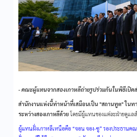
- คณะผู้แทนจากสองเกาหลีถ่ายรูปร่วมกันในพิธีเปิดส
สำนักงานแห่งนี้ทำหน้าที่เสมือนเป็น "สถานทูต" ในท
ระหว่างสองเกาหลีด้วย
โดยมีผู้แทนของแต่ละฝ่ายดูแลส
ผู้แทนฝั่งเกาหลีเหนือคือ “จอน จอง-ซู” รองประธานคณะก