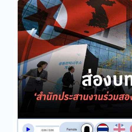
สลับเสียงอ่าน
0
:
00
/
0
:
00