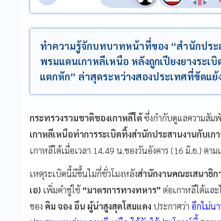
ทำความรู้จักบทบาทหน้าที่ของ “สำนักประ
พรมแดนเกาหลีเหนือ หลังถูกเปียงยางระเบิดทิ้
แตกหัก” ล่าสุดระหว่างสองประเทศที่ขัดแ
กระทรวงรวมชาติของเกาหลีใต้
ซึ่งกำกับดูแลความสัม
เกาหลีเหนือทำการระเบิดทิ้งสำนักประสานงานกับเกา
เกาหลีใต้เมื่อเวลา 14.49 น.ของวันอังคาร (16 มิ.ย.) ตามเ
เหตุระเบิดนี้มีขึ้นไม่กี่ชั่วโมงหลัง
สำนักงานคณะเสนาธิก
เอ)
เพิ่มคำขู่ใช้
“มาตรการทางทหาร”
ต่อเกาหลีใต้และไม
ของ
คิม จอง อึน
ผู้นำสูงสุดโสมแดง
ประกาศว่า
อีกไม่น