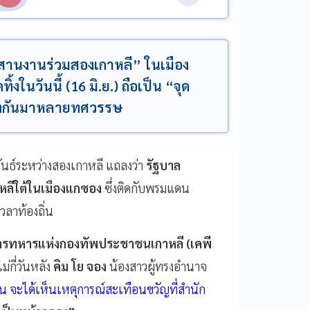
สานงานร่วมสองเกาหลี” ในเมือง
งในวันนี้ (16 มิ.ย.) ถือเป็น “จุด
ย้งกันมาหลายทศวรรษ
พันธ์ระหว่างสองเกาหลี แถลงว่า
รัฐบาล
หลีใต้ในเมืองแกซอง
ซึ่งติดกับพรมแดน
วลาท้องถิ่น
ารทหารแห่งกองทัพประชาชนเกาหลี (เคพี
่กี่วันหลัง
คิม โย จอง
น้องสาวผู้ทรงอำนาจ
าน จะได้เห็นเหตุการณ์สะเทือนขวัญที่สำนัก