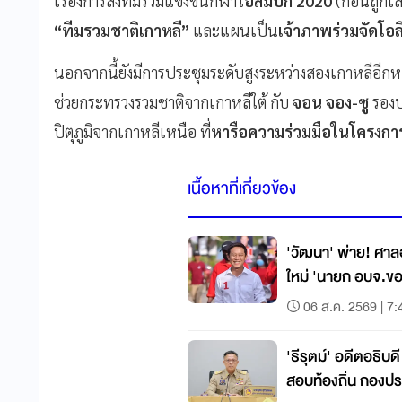
เรื่องการส่งทีมร่วมแข่งขันกีฬา
โอลิมปิก 2020
(ก่อนถูกเล
“ทีมรวมชาติเกาหลี”
และแผนเป็น
เจ้าภาพร่วมจัดโอล
นอกจากนี้ยังมีการประชุมระดับสูงระหว่างสองเกาหลีอีกหล
ช่วยกระทรวงรวมชาติจากเกาหลีใต้ กับ
จอน จอง-ซู
รองป
ปิตุภูมิจากเกาหลีเหนือ ที่
หารือความร่วมมือในโครงการต
เนื้อหาที่เกี่ยวข้อง
'วัฒนา' พ่าย! ศาลอุ
ใหม่ 'นายก อบจ.ขอ
06 ส.ค. 2569 | 7:
'ธีรุตม์' อดีตอธิบ
สอบท้องถิ่น กองปร