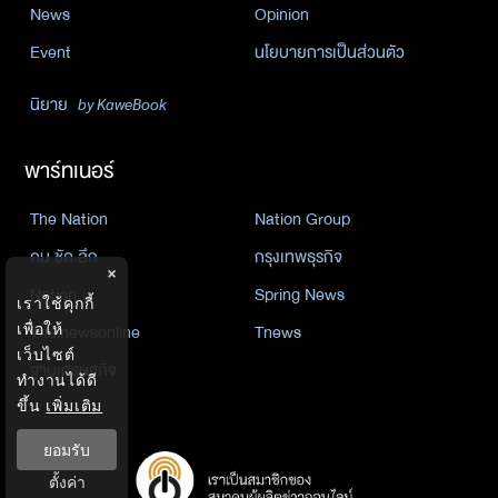
News
Opinion
Event
นโยบายการเป็นส่วนตัว
นิยาย
by KaweBook
พาร์ทเนอร์
The Nation
Nation Group
คม ชัด ลึก
กรุงเทพธุรกิจ
×
Nation
Spring News
เราใช้คุกกี้
Thainewsonline
Tnews
เพื่อให้
เว็บไซต์
ฐานเศรษฐกิจ
ทำงานได้ดี
ขึ้น
เพิ่มเติม
ยอมรับ
ตั้งค่า