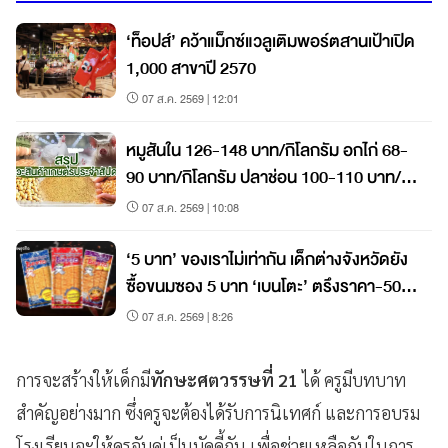
‘ท็อปส์’ คว้าแม็กซ์แวลูเติมพอร์ตสานเป้าเปิด
1,000 สาขาปี 2570
07 ส.ค. 2569 | 12:01
หมูสันใน 126-148 บาท/กิโลกรัม อกไก่ 68-
90 บาท/กิโลกรัม ปลาช่อน 100-110 บาท/
กิโลกรัม
07 ส.ค. 2569 | 10:08
‘5 บาท’ ของเราไม่เท่ากัน เด็กต่างจังหวัดยัง
ซื้อขนมซอง 5 บาท ‘เบนโตะ’ ตรึงราคา-50
สตางค์ก็ขึ้นไม่ได้
07 ส.ค. 2569 | 8:26
การจะสร้างให้เด็กมี
ทักษะศตวรรษที่ 21
ได้ ครูมีบทบาท
สำคัญอย่างมาก ซึ่งครูจะต้องได้รับการนิเทศก์ และการอบรม
โรงเรียนจะให้ครูจับคู่เป็นบัดดี้กัน เพื่อช่วยเหลือกันในการ