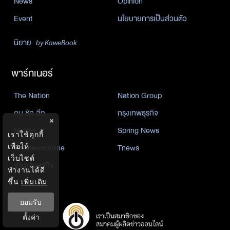
News
Opinion
Event
นโยบายการเป็นส่วนตัว
นิยาย
by KaweBook
พาร์ทเนอร์
The Nation
Nation Group
คม ชัด ลึก
กรุงเทพธุรกิจ
×
Nation
Spring News
เราใช้คุกกี้
Thainewsonline
Tnews
เพื่อให้
เว็บไซต์
ฐานเศรษฐกิจ
ทำงานได้ดี
ขึ้น
เพิ่มเติม
ยอมรับ
ตั้งค่า