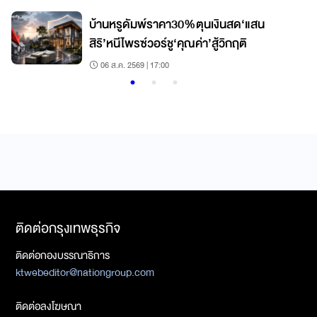
บ้านหรูดัมพ์ราคา30%ตุนเงินสด‘แสน
สิริ’หนีไพรซ์วอร์ชู‘คุณค่า’สู้วิกฤติ
06 ส.ค. 2569 | 17:00
ติดต่อกรุงเทพธุรกิจ
ติดต่อกองบรรณาธิการ
ktwebeditor@nationgroup.com
ติดต่อลงโฆษณา