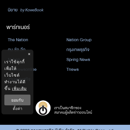
นิยาย
by KaweBook
พาร์ทเนอร์
The Nation
Nation Group
คม ชัด ลึก
กรุงเทพธุรกิจ
×
Nation
Spring News
เราใช้คุกกี้
Thainewsonline
Tnews
เพื่อให้
เว็บไซต์
ฐานเศรษฐกิจ
ทำงานได้ดี
ขึ้น
เพิ่มเติม
ยอมรับ
ตั้งค่า