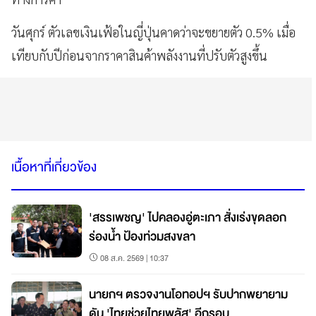
วันศุกร์ ตัวเลขเงินเฟ้อในญี่ปุ่นคาดว่าจะขยายตัว 0.5% เมื่อ
เทียบกับปีก่อนจากราคาสินค้าพลังงานที่ปรับตัวสูงขึ้น
เนื้อหาที่เกี่ยวข้อง
'สรรเพชญ' ไปคลองอู่ตะเภา สั่งเร่งขุดลอก
ร่องน้ำ ป้องท่วมสงขลา
08 ส.ค. 2569 | 10:37
นายกฯ ตรวจงานโอทอปฯ รับปากพยายาม
ดัน 'ไทยช่วยไทยพลัส' อีกรอบ