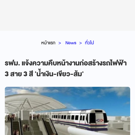
หน้าแรก
News
ทั่วไป
รฟม. แจ้งความคืบหน้างานก่อสร้างรถไฟฟ้า
3 สาย 3 สี 'น้ำเงิน-เขียว-ส้ม'