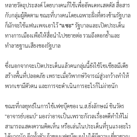
หลายวัตถุประสงค์ โดยบางคนก็ใช้เพื่ออัพเดทเสตตัส สื่อสาร
กับกลุ่มผู้ติดตาม ขณะที่บางคนโดยเฉพาะฝั่งที่ตรงข้ามรัฐบาล
ก็มักจะใช้แฟนเพจเอาไว้
"แซะ"
รัฐบาลและเปิดประเด็น
ทางการเมืองเพือ่ให้สื่อนำไปขยายต่อ รวมถึงตอกย้ำและ
ทำลายฐานเสียงของรัฐบาล
ซึ่งนอกจากจะเปิดประเด็นแล้วคนกลุ่มนี้ยังใช้โซเชียลมีเดีย
สร้างพื้นที่ปลอดภัย เพราะเมื่อวิพากษ์วิจารณ์สู่วงกว้างทำให้
พวกเขามีตัวตน และการจะดำเนินการอะไรก็ไม่ง่ายนัก
ขณะที่กลยุทธ์ในการใช้เฟซบุ๊คของ น.ส.ยิ่งลักษณ์ ชินวัตร
"อาจารย์บอมบ์" มองว่าอาจเป็นเพราะกังวลเรื่องคดีทำให้ไม่
สามารถแสดงความคิดเห็น หรือเล่นในประเด็นที่รุนแรงอะไร
ได้มากนัก อีกทั้งตัวเจ้าของเฟซบุ๊คเองไม่ได้มีความเชี่ยวชาญ