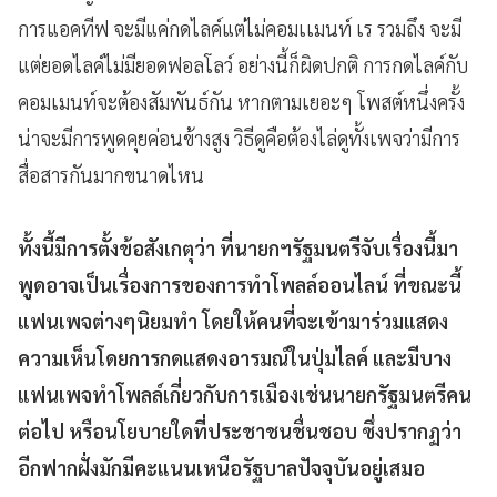
การแอคทีฟ จะมีแค่กดไลค์แต่ไม่คอมเเมนท์ เร รวมถึง จะมี
แต่ยอดไลค์ไม่มียอดฟอลโลว์ อย่างนี้ก็ผิดปกติ การกดไลค์กับ
คอมเมนท์จะต้องสัมพันธ์กัน หากตามเยอะๆ โพสต์หนึ่งครั้ง
น่าจะมีการพูดคุยค่อนข้างสูง วิธีดูคือต้องไล่ดูทั้งเพจว่ามีการ
สื่อสารกันมากขนาดไหน
ทั้งนี้มีการตั้งข้อสังเกตุว่า ที่นายกฯรัฐมนตรีจับเรื่องนี้มา
พูดอาจเป็นเรื่องการของการทำโพลล์ออนไลน์ ที่ขณะนี้
แฟนเพจต่างๆนิยมทำ โดยให้คนที่จะเข้ามาร่วมแสดง
ความเห็นโดยการกดแสดงอารมณ์ในปุ่มไลค์ และมีบาง
แฟนเพจทำโพลล์เกี่ยวกับการเมืองเช่นนายกรัฐมนตรีคน
ต่อไป หรือนโยบายใดที่ประชาชนชื่นชอบ ซึ่งปรากฏว่า
อีกฟากฝั่งมักมีคะแนนเหนือรัฐบาลปัจจุบันอยู่เสมอ