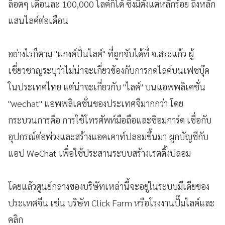
ล็อตๆ เดือนละ 100,000 ไลค์ก็ได้ ซึ่งมีตั้งแต่หลักร้อย ถึงหลัก
แสนไลค์ต่อเดือน
อย่างไรก็ตาม "แกงค์ปั่นไลค์" ที่ถูกจับได้ที่ จ.สระแก้ว ผู้
เชี่ยวชาญระบุว่าไม่น่าจะเกี่ยวข้องกับการกดไลค์บนเฟซบุ๊ค
ในประเทศไทย แต่น่าจะเกี่ยวกับ "ไลค์" บนแอพพลิเคชั่น
"wechat" แอพพลิเคชั่นของประเทศจีมากกว่า โดย
กระบวนการคือ การใช้โทรศัพท์มือถือและซิอมการ์ด เชื่อกับ
อุปกรณ์ต่อพ่วงและสร้างแอคเคาท์ปลอมขึ้นมา ผูกบัญชีกับ
แอป WeChat เพื่อใช้ประสานระบบสร้างเรตติ้งปลอม
โดยแล้วศูนย์กลางของบริษัทเหล่านี้จะอยู่ในระบบมีเดียของ
ประเทศจีน เช่น บริษัท Click Farm หรือโรงงานปั๊มไลค์และ
คลิก