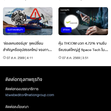
SUSTAINABILITY
STOCK
‘ช่องแคบฮอร์มุซ’ จุดเปลี่ยน
หุ้น THCOM บวก 4.72% ขานรับ
สำคัญหรืออุปสรรคใหม่ ของการ
รีแบรนด์ใหญ่สู่ Space Tech โบ
เปลี่ยนผ่านสู่พลังงานสะอาด?
รกชี้พื้นฐานน่าสะสม ราคายังมีอัพ
07 ส.ค. 2569 | 4:11
07 ส.ค. 2569 | 3:51
ไซด์
ติดต่อกรุงเทพธุรกิจ
ติดต่อกองบรรณาธิการ
ktwebeditor@nationgroup.com
ติดต่อลงโฆษณา