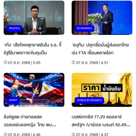
POLITICS
ECONOMICS
‘เท้ง’ เสียใจเหตุกราดยิงใน ร.ร. จี้
'อนุทิน' ปลุกเชื่อมั่นผู้ส่งออกไทย
รัฐใช้มาตรการเข้มคุมปืน
เร่ง FTA เชื่อมตลาดโลก
07 ส.ค. 2569 | 5:05
07 ส.ค. 2569 | 4:51
SPORT
WORLD ECONOMICS
ลิงค์ดูสด ถ่ายทอดสด
เวสต์เทกซัส 77.29 ดอลลาร์
วอลเลย์บอลหญิง 'ไทย พบ
สหรัฐฯ /บาร์เรล เบรนท์ 82.49
ฟิลิปปินส์' SEA V Cup 2026
ดอลลาร์สหรัฐฯ /บาร์เรล
07 ส.ค. 2569 | 4:46
07 ส.ค. 2569 | 4:37