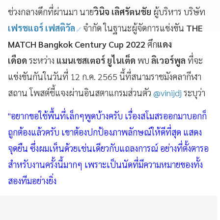
ช่วงกลางดึกที่ผ่านมา นาย
วินิจ เลิศรัตนชัย
ผู้บริหาร บริษัท
เฟรชแอร์ เฟสติวัล
จำกัด ในฐานะผู้จัดการแข่งขัน
THE
MATCH Bangkok Century Cup 2022
ศึก
แดง
เดือด
ระหว่าง
แมนเชสเตอร์ ยูไนเต็ด
พบ
ลิเวอร์พูล
ที่จะ
แข่งขันกันในวันที่ 12 ก.ค. 2565 นี้ที่สนามราชมังคลากีฬา
สถาน โพสต์ชี้แจงผ่านอินสตาแกรมส่วนตัว
@vinijdj
ระบุว่า
"อยากขอใช้พื้นที่เล็กๆพูดบ้างครับ เรื่องสโมสรออกมาบอกก็
ถูกต้องแล้วครับ เขาต้องปกป้องภาพลักษณ์ให้ดีที่สุด แสดง
จุดยืน ซึ่งผมเห็นด้วยเช่นเดียวกับแถลงการณ์ อย่างที่ตั้งตารอ
สำหรับงานครั้งนี้มากๆ เพราะเป็นนัดที่มีความหมายของทั้ง
สองทีมอย่างยิ่ง