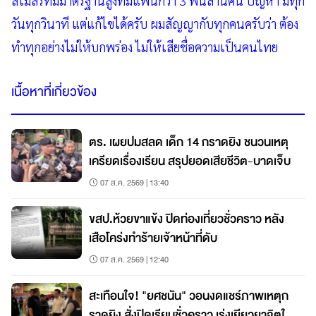
สโมสรที่มีมาตรฐานสูงที่มีแฟนกว่า 3 พันล้านคน ปัญหา มีทุก
วันทุกวินาที แต่แก้ไขได้ครับ ผมสัญญากับทุกคนครับว่า ต้อง
ทำทุกอย่างไม่ให้บกพร่อง ไม่ให้เสียชื่อความเป็นคนไทย
เนื้อหาที่เกี่ยวข้อง
ตร. เผยปมสลด เด็ก 14 กราดยิง ชนวนเหตุ
เครียดเรื่องเรียน สรุปยอดเสียชีวิต-บาดเจ็บ
07 ส.ค. 2569 | 13:40
ขสป.ห้วยขาแข้ง ปิดท่องเที่ยวชั่วคราว หลัง
เสือโคร่งทำร้ายเจ้าหน้าที่ดับ
07 ส.ค. 2569 | 12:40
สะเทือนใจ! "ยศชนัน" วอนงดแชร์ภาพเหตุก
ราดยิง สั่งปิดเรียนชั่วคราว เร่งเยียวยาจิตใจ