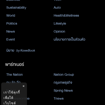
Sustainability
Auto
World
Health&Wellness
Politics
Lifestyle
News
Opinion
Event
นโยบายการเป็นส่วนตัว
นิยาย
by KaweBook
พาร์ทเนอร์
The Nation
Nation Group
คม ชัด ลึก
กรุงเทพธุรกิจ
×
Nation
Spring News
เราใช้คุกกี้
Thainewsonline
Tnews
เพื่อให้
เว็บไซต์