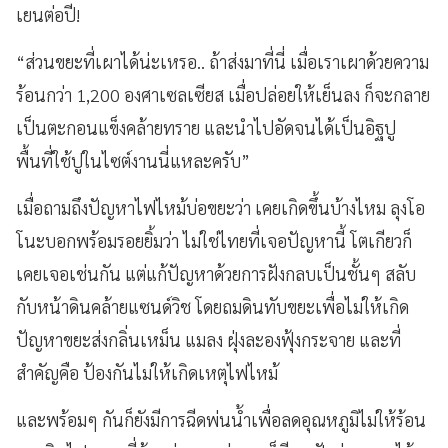
เยนต่อปี!
“ส่วนขยะที่เผาได้น่ะเหรอ.. ถ้าส่งมาที่นี่ เมื่อเราเผาด้วยความ
ร้อนกว่า 1,200 องศาเซลเซียส เมื่อปล่อยให้เย็นลง ก็จะกลาย
เป็นตะกอนแข็งคล้ายทราย และนำไปอัดจนได้เป็นอิฐปู
พื้นที่ใช้ปูในไซต์งานนี่แหละครับ”
เมื่อถามถึงปัญหาไฟไหม้บ่อขยะว่า เคยเกิดขึ้นบ้างไหม ลุงโอ
โนะบอกพร้อมรอยยิ้มว่า ไม่ใช่ไทยที่เจอปัญหานี้ โตเกียวก็
เคยเจอเช่นกัน แต่แก้ปัญหาด้วยการฝังกลบเป็นชั้นๆ สลับ
กับหน้าดินคล้ายแซนด์วิช โดยถมดินทับขยะเพื่อไม่ให้เกิด
ปัญหาขยะส่งกลิ่นเหม็น แมลง ฝุ่งละองฟุ้งกระจาย และที่
สำคัญคือ ป้องกันไม่ให้เกิดเหตุไฟไหม้
และพร้อมๆ กันก็ยังมีการฉีดพ่นน้ำเพื่อลดอุณหภูมิไม่ให้ร้อน