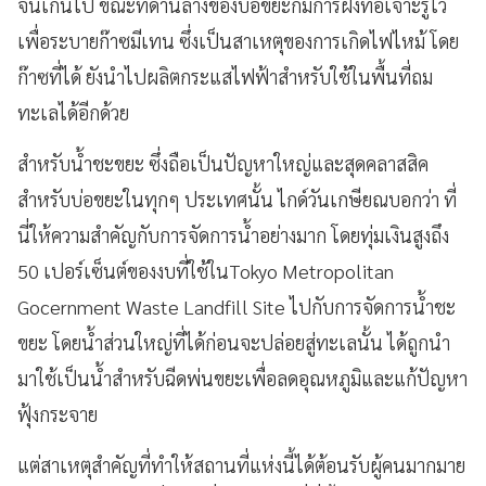
จนเกินไป ขณะที่ด้านล่างของบ่อขยะก็มีการฝังท่อเจาะรูไว้
เพื่อระบายก๊าซมีเทน ซึ่งเป็นสาเหตุของการเกิดไฟไหม้ โดย
ก๊าซที่ได้ ยังนำไปผลิตกระแสไฟฟ้าสำหรับใช้ในพื้นที่ถม
ทะเลได้อีกด้วย
สำหรับน้ำชะขยะ ซึ่งถือเป็นปัญหาใหญ่และสุดคลาสสิค
สำหรับบ่อขยะในทุกๆ ประเทศนั้น ไกด์วันเกษียณบอกว่า ที่
นี่ให้ความสำคัญกับการจัดการน้ำอย่างมาก โดยทุ่มเงินสูงถึง
50 เปอร์เซ็นต์ของงบที่ใช้ในTokyo Metropolitan
Gocernment Waste Landfill Site ไปกับการจัดการน้ำชะ
ขยะ โดยน้ำส่วนใหญ่ที่ได้ก่อนจะปล่อยสู่ทะเลนั้น ได้ถูกนำ
มาใช้เป็นน้ำสำหรับฉีดพ่นขยะเพื่อลดอุณหภูมิและแก้ปัญหา
ฟุ้งกระจาย
แต่สาเหตุสำคัญที่ทำให้สถานที่แห่งนี้ได้ต้อนรับผู้คนมากมาย