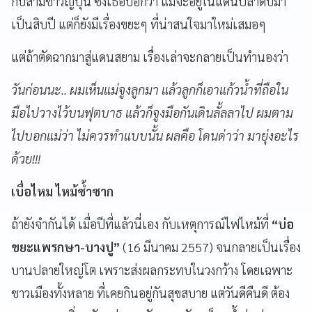
กับสามีชาวญี่ปุ่น ซึ่งเธอบอกว่า แม้จะอยู่ในแดนปลาดิบมา
เป็นสิบปี แต่ก็ยังมีเรื่องขยะๆ ที่น่าสนใจมาใหม่เสมอๆ
แต่ถ้าตัดฉากมาสู่แดนสยาม เรื่องเล่าจะกลายเป็นทำนองว่า
วันก่อนนะ.. ผมเห็นแม่จูงลูกมา แล้วลูกก็เอาแก้วน้ำที่ถือใน
มือไปวางไว้บนฟุตบาธ แล้วก็จูงมือกันเดินลั้ลลาไป ผมตาม
ไปบอกแม่ว่า ไม่ควรทำแบบนั้น ผลคือ โดนด่าว่า มายุ่งอะไร
ด้วย
!!!
เบื่อไหม ไหม้ซ้ำซาก
ถ้ายังจำกันได้ เมื่อปีที่แล้วนี่เอง กับเหตุการณ์ไฟไหม้ที่
“
บ่อ
ขยะแพรกษา-บางปู
”
(16 มีนาคม 2557) จนกลายเป็นเรื่อง
บานปลายใหญ่โต เพราะส่งผลกระทบในวงกว้าง โดยเฉพาะ
ชาวเมืองทั้งหลาย ที่เคยกินอยู่กันสุขสบาย แต่วันดีคืนดี ต้อง