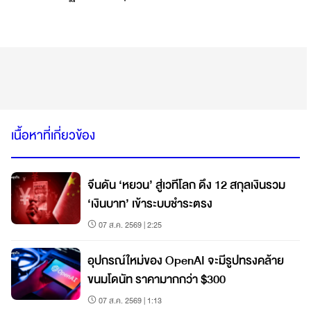
เนื้อหาที่เกี่ยวข้อง
จีนดัน ‘หยวน’ สู่เวทีโลก ดึง 12 สกุลเงินรวม
‘เงินบาท’ เข้าระบบชำระตรง
07 ส.ค. 2569 | 2:25
อุปกรณ์ใหม่ของ OpenAI จะมีรูปทรงคล้าย
ขนมโดนัท ราคามากกว่า $300
07 ส.ค. 2569 | 1:13