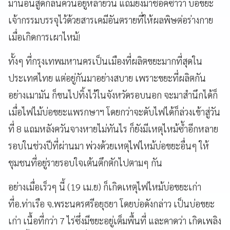
มานอนสูดกลิ่นควันอยู่หลายวัน แถมยังมาช็อคซ้ำว่า บ่อขยะ
เจ้ากรรมบรรจุไว้ด้วยสารเคมีอันตรายที่ให้ผลพิษต่อร่างกาย
เมื่อเกิดการเผาไหม้!
ทั้งๆ ที่กรุงเทพมหานครเป็นเมืองที่ผลิตขยะมากที่สุดใน
ประเทศไทย แต่อยู่กันมาอย่างสบาย เพราะขยะที่ผลิตกัน
อย่างเมามัน ก็ขนไปทิ้งไว้ในจังหวัดรอบนอก จะมาสำนึกได้ก็
เมื่อไฟไม้บ่อขยะแพรกษาฯ โดยกว่าจะดับไฟได้ก็ล่วงเข้าสู่วัน
ที่ 8 แถมหลังควันจางหายไม่ทันไร ก็ยังมีเหตุไหม้ซ้ำอีกหลาย
รอบในช่วงปีที่ผ่านมา พ่วงด้วยเหตุไฟไหม้บ่อขยะอื่นๆ ให้
ชุมชนที่อยู่รายรอบใจเต้นตึกตักไปตามๆ กัน
อย่างเมื่อเร็วๆ นี้ (19 เม.ย) ก็เกิดเหตุไฟไหม้บ่อขยะเก่า
ที่อ.ท่าเรือ จ.พระนครศรีอยุธยา โดยบ่อดังกล่าว เป็นบ่อขยะ
เก่า เนื้อที่กว่า 7 ไร่ซึ่งมีขยะอยู่เต็มพื้นที่ และคาดว่า เกิดเพลิง