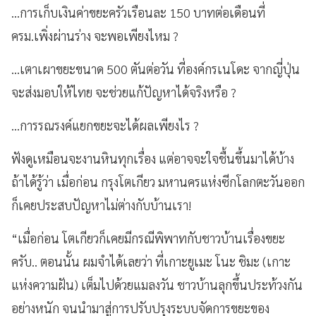
...การเก็บเงินค่าขยะครัวเรือนละ 150 บาทต่อเดือนที่
ครม.เพิ่งผ่านร่าง จะพอเพียงไหม ?
...เตาเผาขยะขนาด 500 ตันต่อวัน ที่องค์กรเนโดะ จากญี่ปุ่น
จะส่งมอบให้ไทย จะช่วยแก้ปัญหาได้จริงหรือ ?
...การรณรงค์แยกขยะจะได้ผลเพียงไร ?
ฟังดูเหมือนจะงานหินทุกเรื่อง แต่อาจจะใจชื้นขึ้นมาได้บ้าง
ถ้าได้รู้ว่า เมื่อก่อน กรุงโตเกียว มหานครแห่งซีกโลกตะวันออก
ก็เคยประสบปัญหาไม่ต่างกับบ้านเรา!
“เมื่อก่อน โตเกียวก็เคยมีกรณีพิพาทกับชาวบ้านเรื่องขยะ
ครับ.. ตอนนั้น ผมจำได้เลยว่า ที่เกาะยูเมะ โนะ ชิมะ (เกาะ
แห่งความฝัน) เต็มไปด้วยแมลงวัน ชาวบ้านลุกขึ้นประท้วงกัน
อย่างหนัก จนนำมาสู่การปรับปรุงระบบจัดการขยะของ