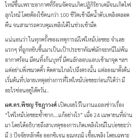
ไหม้ขึ้นเพราะอากาศที่ร้อนจัดจนเกิดปฏิกิริยาเคมีจนเกิดไฟ
ลุกไหม้ โดยต้องใช้คนกว่า 100 ชีวิตเข้าฉีดน้ำดับเพลิงตลอด
คืน จนสามารถควบคุมเพลิงได้ในช่วงเช้ามืด
แน่นอนว่า ในทุกครั้งของเหตุการณ์ไฟไหม้บ่อขยะ จำเลย
แรกๆ ที่ถูกหยิบขึ้นมาเป็นเป้าประชาทัณฑ์มักจะหนีไม่พ้น
อากาศร้อน มีคนทิ้งก้นบุหรี่ มีคนลักลอบแอบเข้ามาจุด ฯลฯ
แต่อย่าเพิ่งขมวดคิ้ว คิดตามไกลไปถึงตรงนั้น แต่ลองมาตั้งต้น
เริ่มต้นที่ปลายเหตุอย่างการที่ไฟไหม้บ่อขยะก่อนก็ได้ว่า มี
อะไรซ่อนอยู่ใต้ควัน..
ผศ.ดร.พิชญ รัชฎาวงศ์
เปิดเผยไว้ในงานแถลงข่าวเรื่อง
“ไฟไหม้บ่อขยะซ้ำซาก….แก้อย่างไร” เมื่อ 24 เมษายนที่ผ่าน
มา โดยได้อธิบายถึงสาเหตุของการเกิดเพลิงไหม้ในบ่อขยะว่า
มี 3 ปัจจัยหลักคือ ออกซิเจน อุณหภูมิ เชื้อเพลิง โดยเฉพาะ