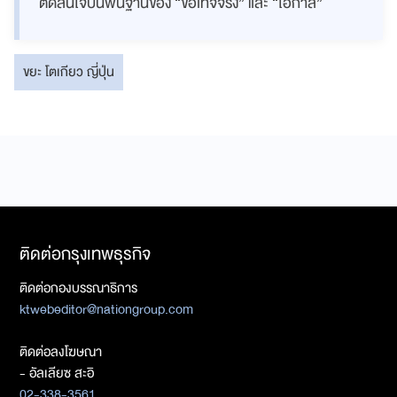
ตัดสินใจบนพื้นฐานของ “ข้อเท็จจริง” และ “โอกาส”
ขยะ โตเกียว ญี่ปุ่น
ติดต่อกรุงเทพธุรกิจ
ติดต่อกองบรรณาธิการ
ktwebeditor@nationgroup.com
ติดต่อลงโฆษณา
- อัลเลียซ สะอิ
02-338-3561