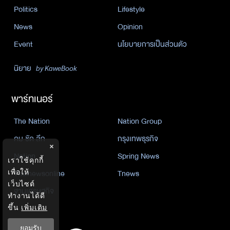
Politics
Lifestyle
News
Opinion
Event
นโยบายการเป็นส่วนตัว
นิยาย
by KaweBook
พาร์ทเนอร์
The Nation
Nation Group
คม ชัด ลึก
กรุงเทพธุรกิจ
×
Nation
Spring News
เราใช้คุกกี้
Thainewsonline
Tnews
เพื่อให้
เว็บไซต์
ฐานเศรษฐกิจ
ทำงานได้ดี
ขึ้น
เพิ่มเติม
ยอมรับ