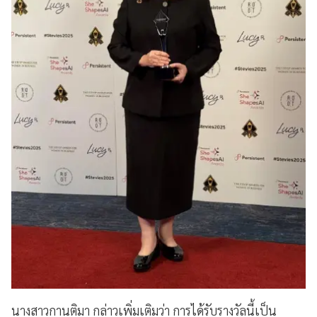
นางสาวกานติมา กล่าวเพิ่มเติมว่า การได้รับรางวัลนี้เป็น