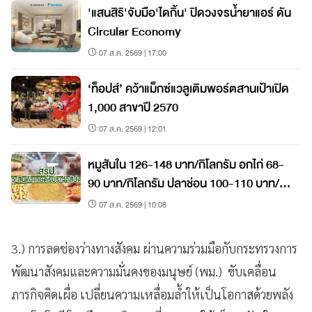
'แสนสิริ'จับมือ'ไดกิ้น' ปิดวงจรน้ำยาแอร์ ดัน
Circular Economy
07 ส.ค. 2569 | 17:00
‘ท็อปส์’ คว้าแม็กซ์แวลูเติมพอร์ตสานเป้าเปิด
1,000 สาขาปี 2570
07 ส.ค. 2569 | 12:01
หมูสันใน 126-148 บาท/กิโลกรัม อกไก่ 68-
90 บาท/กิโลกรัม ปลาช่อน 100-110 บาท/
กิโลกรัม
07 ส.ค. 2569 | 10:08
3.) การลดช่องว่างทางสังคม ผ่านความร่วมมือกับกระทรวงการ
พัฒนาสังคมและความมั่นคงของมนุษย์ (พม.) ขับเคลื่อน
ภารกิจคิดเผื่อ เปลี่ยนความเหลื่อมล้ำให้เป็นโอกาสด้วยพลัง