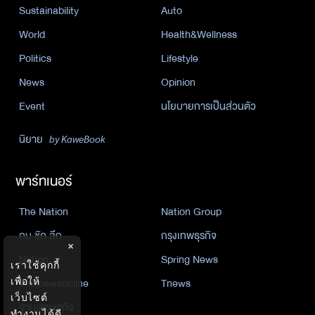
Sustainability
Auto
World
Health&Wellness
Politics
Lifestyle
News
Opinion
Event
นโยบายการเป็นส่วนตัว
นิยาย
by KaweBook
พาร์ทเนอร์
The Nation
Nation Group
คม ชัด ลึก
กรุงเทพธุรกิจ
×
Nation
Spring News
เราใช้คุกกี้
เพื่อให้
Thainewsonline
Tnews
เว็บไซต์
ฐานเศรษฐกิจ
ทำงานได้ดี