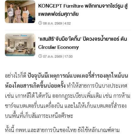
KONCEPT Furniture พลิกเกมจากโชว์รูม สู่
แพลตฟอร์มศุภาลัย
08 ส.ค. 2569 | 4:02
'แสนสิริ'จับมือ'ไดกิ้น' ปิดวงจรน้ำยาแอร์ ดัน
Circular Economy
07 ส.ค. 2569 | 17:00
อย่างไรก็ดี
ปัจจุบันมีเหตุการณ์แบตเตอรี่สำรองลุกไหม้บน
ห้องโดยสารเกิดขึ้นบ่อยครั้ง
ทำให้สายการบินบางประเทศ
เช่น เกาหลีใต้ ไต้หวัน ออกกฎระเบียบเพิ่มเติม เช่น การห้าม
ชาร์จแบตเตอรี่บนเครื่องบิน และไม่ให้เก็บแบตเตอรี่สำรอง
บนพื้นที่เก็บสัมภาระเหนือศีรษะ
ทั้งนี้ กพท.และสายการบินของไทย ยังใช้หลักเกณฑ์ตาม