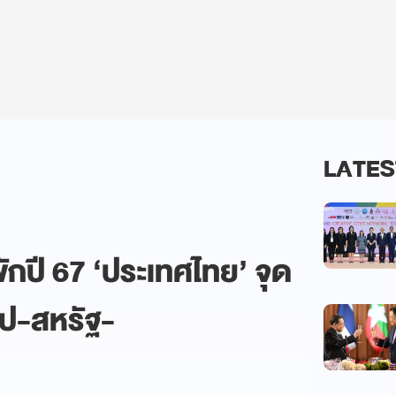
LATES
ักปี 67 ‘ประเทศไทย’ จุด
รป-สหรัฐ-