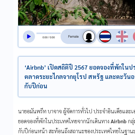
สลับเสียงอ่าน
0
:
00
/
0
:
00
‘Airbnb’ เปิดสถิติปี 2567 ยอดจองที่พักในป
ตลาดระยะไกลจากยุโรป สหรัฐ และตะวันออกก
กับปีก่อน
นายอมันพรีท บาจาจ ผู้จัดการทั่วไป ประจำอินเดียและเอ
ยอดจองที่พักในประเทศไทยจากนักเดินทาง
Airbnb
กลุ่
กับปีก่อนหน้า สะท้อนถึงสถานะของประเทศไทยในฐานะจุ