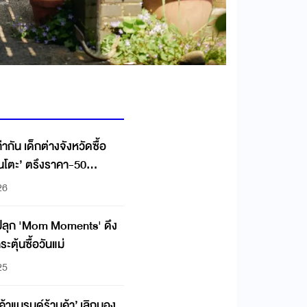
่ากัน เด็กต่างจังหวัดซื้อ
นโตะ’ ตรึงราคา-50
26
 ปลุก 'Mom Moments' ดึง
ตุ้นซื้อวันแม่
25
ค้าแบรนด์ร้านค้า’ เลิกมอง