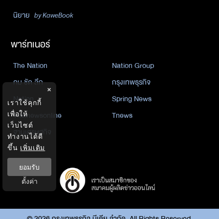
นิยาย
by KaweBook
พาร์ทเนอร์
The Nation
Nation Group
คม ชัด ลึก
กรุงเทพธุรกิจ
×
Nation
Spring News
เราใช้คุกกี้
Thainewsonline
Tnews
เพื่อให้
เว็บไซต์
ฐานเศรษฐกิจ
ทำงานได้ดี
ขึ้น
เพิ่มเติม
ยอมรับ
ตั้งค่า
©
2026
กรุงเทพธุรกิจ มีเดีย จำกัด. All Rights Reserved.