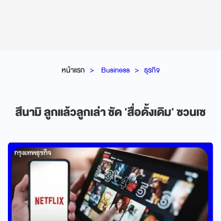
หน้าแรก
Business
ธุรกิจ
สึนามิ ลูกแล้วลูกเล่า ซัด 'สื่อดั้งเดิม' ซวนเซ