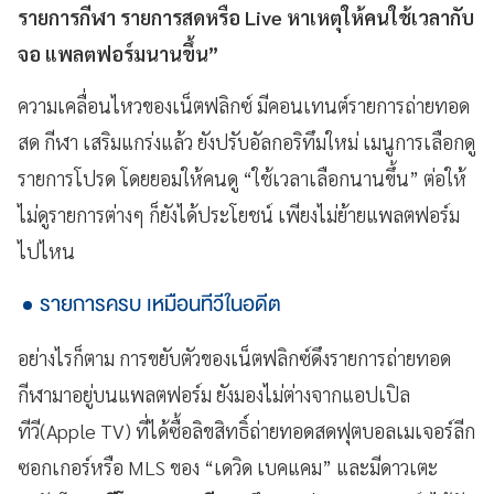
รายการกีฬา รายการสดหรือ Live หาเหตุให้คนใช้เวลากับ
จอ แพลตฟอร์มนานขึ้น”
ความเคลื่อนไหวของเน็ตฟลิกซ์ มีคอนเทนต์รายการถ่ายทอด
สด กีฬา เสริมแกร่งแล้ว ยังปรับอัลกอริทึมใหม่ เมนูการเลือกดู
รายการโปรด โดยยอมให้คนดู “ใช้เวลาเลือกนานขึ้น” ต่อให้
ไม่ดูรายการต่างๆ ก็ยังได้ประโยชน์ เพียงไม่ย้ายแพลตฟอร์ม
ไปไหน
รายการครบ เหมือนทีวีในอดีต
อย่างไรก็ตาม การขยับตัวของเน็ตฟลิกซ์ดึงรายการถ่ายทอด
กีฬามาอยู่บนแพลตฟอร์ม ยังมองไม่ต่างจากแอปเปิล
ทีวี(Apple TV) ที่ได้ซื้อลิขสิทธิ์ถ่ายทอดสดฟุตบอลเมเจอร์ลีก
ซอกเกอร์หรือ MLS ของ “เดวิด เบคแคม” และมีดาวเตะ