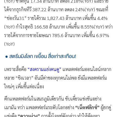
(YoY) ขาดทุน 17.34 ล้านบาท ลดลง 218%(YoY) และราย
ได้จากธุรกิจทีวี 387.22 ล้านบาท ลดลง 24%(YoY) ขณะที่
“ช่องวัน31” รายได้รวม 1,827.43 ล้านบาท เพิ่มขึ้น 4.4%
(YoY) กำไรสุทธิ 166.58 ล้านบาท เพิ่มขึ้น 8.55%(YoY) ทว่า
รายได้จากการขายโฆษณา 785.6 ล้านบาท เพิ่มขึ้น 6.97%
(YoY)
สตรีมมิงโลก เขยื้อน สื่อเก่าสะเทือน!
เพราะสื่อคือ
“สงครามแย่งคนดู”
แพลตฟอร์มออนไลน์หลาก
หลาย “ชิงเวลา” อันมีค่าของทุกคนไม่พอ ยังมีแพลตฟอร์ม
ใหม่ๆ เพิ่มขึ้นต่อเนื่อง
ศึกแพลตฟอร์มในสมรภูมิเดียวกัน ขับเคี่ยวแข่งขันอย่าง
เมามัน ทว่า แพลตฟอร์มระดับโลกอย่าง
“เน็ตฟลิกซ์”
ผู้ยกคู่
แข่งคือ
“ความง่วง”
การตั้งโจทย์ดังกล่าว ทำให้ต้องหา