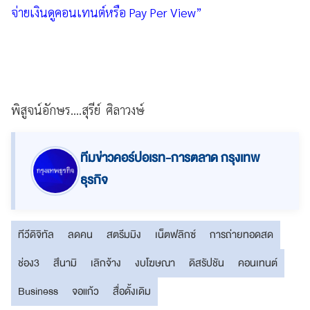
จ่ายเงินดูคอนเทนต์หรือ Pay Per View”
พิสูจน์อักษร....สุรีย์ ศิลาวงษ์
ทีมข่าวคอร์ปอเรท-การตลาด กรุงเทพ
ธุรกิจ
ทีวีดิจิทัล
ลดคน
สตรีมมิง
เน็ตฟลิกซ์
การถ่ายทอดสด
ช่อง3
สึนามิ
เลิกจ้าง
งบโฆษณา
ดิสรัปชัน
คอนเทนต์
Business
จอแก้ว
สื่อดั้งเดิม