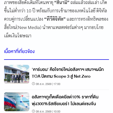
ภาพของสื่อดั้งเดิมที่โดนพายุ
“สึนามิ”
ถล่มแล้วถล่มเล่า เกิด
ขึ้นไม่ต่ำกว่า 10 ปี พร้อมกับการเข้ามาของเทคโนโลยี ดิจิทัล
ควบคู่การเปลี่ยนแปลง
“ทีวีดิจิทัล”
และการทรงอิทธิพลของ
สื่อใหม่(New Media) นำพาแพลตฟอร์มต่างๆ มากอบโกย
เม็ดเงินโฆษณา
เนื้อหาที่เกี่ยวข้อง
'คาร์บอน' คือโจทย์ใหม่อสังหาฯ เสนาฯผนึก
TOA ปิดเกม Scope 3 สู่ Net Zero
08 ส.ค. 2569 | 17:00
อสังหาฯภูเก็ตเดือดยีลด์10% ราคาที่ดิน
พุ่ง300%รัสเซียเบอร์1 โปแลนด์แซงจีน
08 ส.ค. 2569 | 10:00