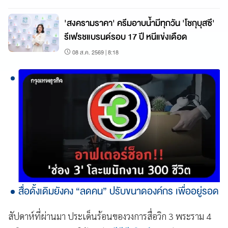
'สงครามราคา' ครีมอาบน้ำมีทุกวัน 'โชกุบุสซึ'
รีเฟรชแบรนด์รอบ 17 ปี หนีแข่งเดือด
08 ส.ค. 2569 | 8:18
สื่อดั้งเดิมยังคง “ลดคน” ปรับขนาดองค์กร เพื่ออยู่รอด
สัปดาห์ที่ผ่านมา ประเด็นร้อนของวงการสื่อวิก 3 พระราม 4