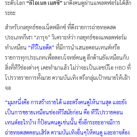
ระดับโลก
“ลีโอเนล เมสซี”
มาดึงคนดูผ่านแพลตฟอร์มได้สัก
ระยะ
สำหรับกลยุทธ์ของเน็ตฟลิกซ์ ที่ดึงรายการถ่ายทอดสด
ประเภทกีฬา “ภารุจ” วิเคราะห์ว่า กลยุทธ์ของแพลตฟอร์ม
ทำเหมือน
“ทีวีในอดีต”
ที่มีการนำเสนอคอนเทนต์หรือ
รายการทุกประเภทเพื่อตอบโจทย์คนดู อีกด้านยังเหมือนกับ
สิ่งที่ทีวีช่องต่างๆ เคยทำมาแล้ว ไม่ว่าจะเป็นเอชบีโอ HBO ที่
โปรวายรายการทั้งมวย ความบันเทิง ตรึงกลุ่มเป้าหมายให้เฝ้า
จอ
“มุมหนึ่งคือ การสร้างรายได้ และตรึงคนดูให้นานสุด และยัง
เป็นการขยายเหมือนช่องทีวีสมัยก่อน คือ ทีวีโปรวายคอน
เทนต์อะไรบ้าง ก็ป้อนคนดูเช่นนั้น ซึ่งอีกระยะอาจมีการ
ถ่ายทอดสดคอนเสิร์ต ความบันเทิงอื่นๆให้คนดู และอาจต้อง