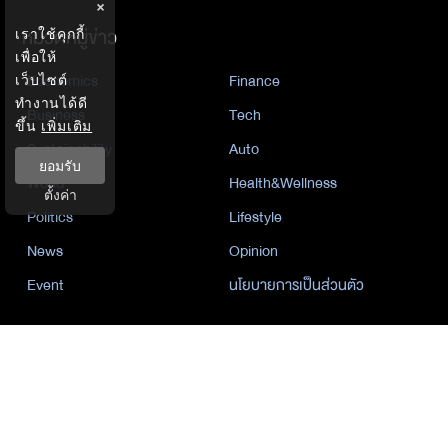
×
หมวดหมู่ข่าว
เราใช้คุกกี้
เพื่อให้
Economics
Finance
เว็บไซต์
ทำงานได้ดี
Business
Tech
ขึ้น
เพิ่มเติม
Sustainability
Auto
ยอมรับ
World
Health&Wellness
ตั้งค่า
Politics
Lifestyle
News
Opinion
Event
นโยบายการเป็นส่วนตัว
นิยาย
by KaweBook
พาร์ทเนอร์
The Nation
Nation Group