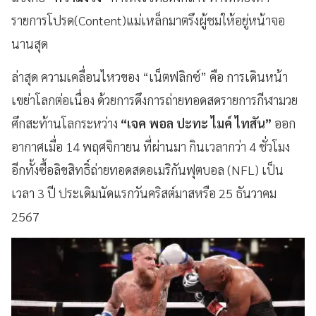
รายการโปรด(Content)แม่เหล็กมาตรึงผู้ชมให้อยู่หน้าจอ
นานสุด
ล่าสุด ความเคลื่อนไหวของ “เน็ตฟลิกซ์” คือ การเดินหน้า
เขย่าโลกต่อเนื่อง ด้วยการดึงการถ่ายทอดสดรายการกีฬามวย
ศึกสะท้านโลกระหว่าง
“เจค พอล ปะทะ ไมค์ ไทสัน”
ออก
อากาศเมื่อ 14 พฤศจิกายน ที่ผ่านมา กินเวลากว่า 4 ชั่วโมง
อีกทั้งซื้อลิขสิทธิ์ถ่ายทอดสดอเมริกันฟุตบอล (NFL) เป็น
เวลา 3 ปี ประเดิมนัดแรกวันคริสต์มาสหรือ 25 ธันวาคม
2567