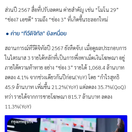
ส่วนปี 2567 สื่อที่ปรับลดคน ค่ายสำคัญ เช่น “โมโน 29”
“ช่อง7 เอชดี” รวมถึง “ช่อง 3” ที่เกิดขึ้นระลอกใหม่
ค่าย “ทีวีดิจิทัล” ยังเหนื่อย
สถานการณ์ทีวีดิจิทัลปี 2567 ยังหืดจับ! เมื่อดูผลประกอบการ
ในไตรมาส 3 รายได้หลักที่เป็นการพึ่งพาเม็ดเงินโฆษณา อยู่
ภายใต้ความท้าทาย อย่าง “ช่อง 3” รายได้ 1,068.4 ล้านบาท
ลดลง 4.1% จากช่วงเดียวกันปีก่อน(YoY) โดย “กำไรสุทธิ
45.9 ล้านบาท เพิ่มขึ้น 21.2%(YoY) แต่ลดลง 35.7%(QoQ)
ทว่า รายได้จากการขายโฆษณา 815.7 ล้านบาท ลดลง
11.3%(YoY)