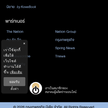
นิยาย
by KaweBook
พาร์ทเนอร์
The Nation
Nation Group
คม ชัด ลึก
กรุงเทพธุรกิจ
×
Nation
Spring News
เราใช้คุกกี้
เพื่อให้
Thainewsonline
Tnews
เว็บไซต์
ฐานเศรษฐกิจ
ทำงานได้ดี
ขึ้น
เพิ่มเติม
ยอมรับ
ตั้งค่า
©
2026
กรุงเทพธุรกิจ มีเดีย จำกัด. All Rights Reserved.