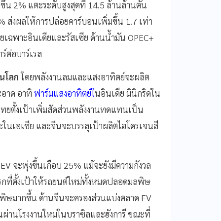
ขึ้น 2% แตะระดับสูงสุดที่ 14.5 ล้านล้านตัน
% ส่งผลให้การปล่อยคาร์บอนเพิ่มขึ้น 1.7 เท่า
โดยเฉพาะอินเดียและรัสเซีย ด้านน้ำมัน OPEC+
ร์ต่อบาร์เรล
านโลก
โดยพลังงานลมและแสงอาทิตย์จะผลิต
ะอาด อาทิ
ฟาร์มแสงอาทิตย์ใ
นอินเดีย มินิกริดใน
ทยตั้งเป้าเพิ่มสัดส่วนพลังงานทดแทนเป็น
ะในเอเชีย และจีนจะบรรลุเป้าผลิตไฮโดรเจนสี
V จะพุ่งขึ้นเกือบ 25% แม้จะยังมีความกังวล
กที่ตั้งเป้าให้รถยนต์ใหม่ทั้งหมดปลอดมลพิษ
ิษมากขึ้น ด้านจีนจะครองส่วนแบ่งตลาด EV
ีนผ่านโรงงานใหม่ในบราซิลและฮังการี ขณะที่