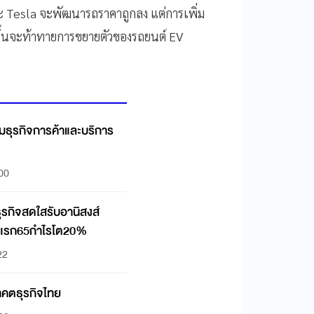
ละ Tesla จะพัฒนารถราคาถูกลง แต่การเพิ่ม
ึ้นจะท้าทายการขยายตัวของรถยนต์ EV
ธุรกิจการค้าและบริการ
:00
รกิจสดใสรับอานิสงส์
งปีแรก65กำไรโต20%
22
คตธุรกิจไทย