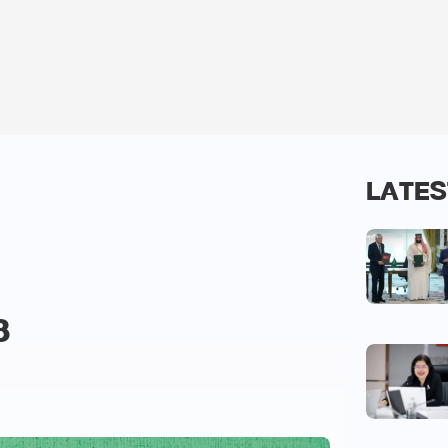
LATES
8