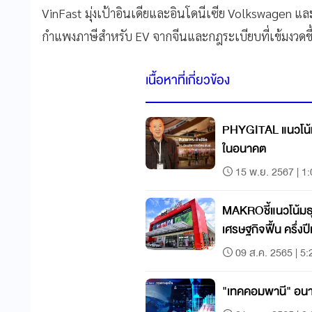
VinFast มุ่งเป้าอินเดียและอินโดนีเซีย Volkswagen แ
กำแพงภาษีสำหรับ EV จากจีนและกฎระเบียบที่เข้มงวดข
เนื้อหาที่เกี่ยวข้อง
PHYGITAL แนวโน้ม
ในอนาคต
15 พ.ย. 2567 | 1
MAKROชี้แนวโน้มธุ
เศรษฐกิจฟื้น ครึ่
09 ส.ค. 2565 | 5:
"เทคคอมพานี" อนา