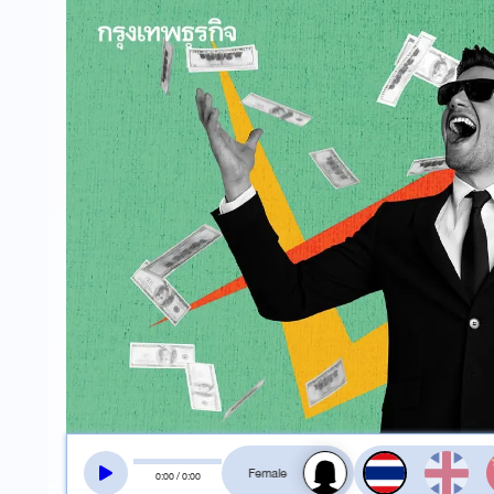
สลับเสียงอ่าน
0
:
00
/
0
:
00