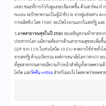
เหลว ขณะที่การกำกับดูแลจะเข้มงวดขึ้น ด้านฮาร์ดแวร์ 
Nvidia จะรักษาความเป็นผู้นำชิป AI จากคู่แข่งอย่าง A
การผลิตชิป โดย TSMC จะเปิดโรงงานแรกในสหรัฐ และ M
3.
ภาคสาธารณสุขในปี 256
8 จะเผชิญความท้าทายจากสัง
ประชากรโลก แม้ความต้องการด้านสาธารณสุขจะเพิ่มขึ้น
GDP จาก 11% ในช่วงโควิด-19 EIU คาดการใช้จ่ายทั่วโล
จากสหรัฐ ด้านนวัตกรรม องค์การอนามัยโลก (WHO) จะ
ที่อุตสาหกรรมยาจะมีความก้าวหน้าสำคัญทั้งยาลดความอ้ว
โควิด และ
วัคซีน mRNA
สำหรับมะเร็ง โดยคาดว่ายอดขาย